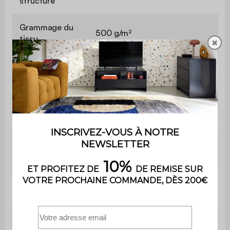
structure
Grammage du
500 g/m²
tissu
✖
Garnissage
PU
Garnissage
39cm de mousse
assise
polyuréthane (30kg/m3)
Garnissage
35cm de mousse
dossier
polyuréthane (30kg/m3)
Hauteur
41 cm
d'assise
Profondeur
63 cm