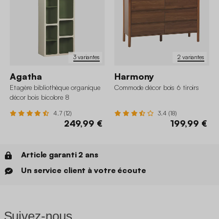
3 variantes
2 variantes
Agatha
Harmony
Etagère bibliothèque organique
Commode décor bois 6 tiroirs
décor bois bicolore 8
compartiments
4.7 (12)
3.4 (18)
249,99 €
199,99 €
Article garanti 2 ans
Un service client à votre écoute
Suivez-nous