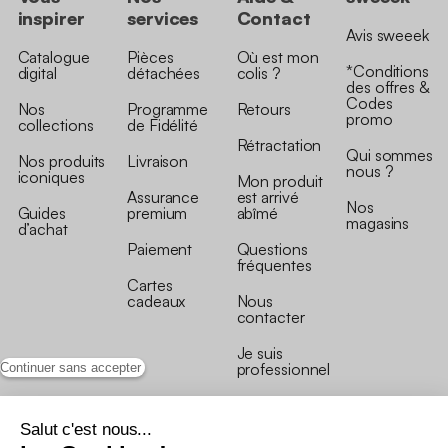
inspirer
services
Contact
Avis sweeek
Catalogue
Pièces
Où est mon
*Conditions
digital
détachées
colis ?
des offres &
Codes
Nos
Programme
Retours
promo
collections
de Fidélité
Rétractation
Qui sommes
Nos produits
Livraison
nous ?
iconiques
Mon produit
Assurance
est arrivé
Nos
Guides
premium
abîmé
magasins
d’achat
Paiement
Questions
fréquentes
Cartes
cadeaux
Nous
contacter
Je suis
professionnel
Continuer sans accepter
Salut c'est nous...