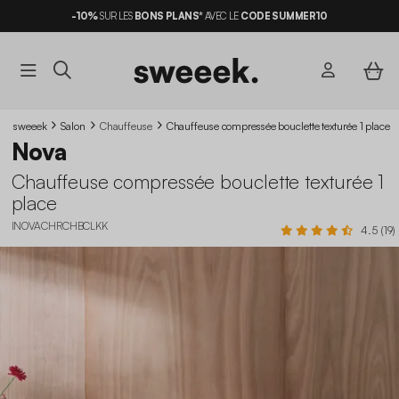
-10%
SUR LES
BONS PLANS*
AVEC LE
CODE SUMMER10
sweeek
Salon
Chauffeuse
Chauffeuse compressée bouclette texturée 1 place
Nova
Chauffeuse compressée bouclette texturée 1
place
INOVACHRCHBCLKK
4.5 (19)