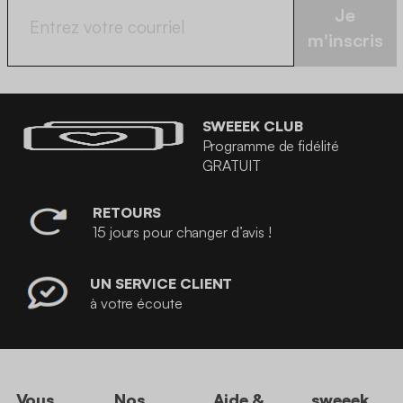
Je
m'inscris
SWEEEK CLUB
Programme de fidélité
GRATUIT
RETOURS
15 jours pour changer d’avis !
UN SERVICE CLIENT
à votre écoute
Vous
Nos
Aide &
sweeek