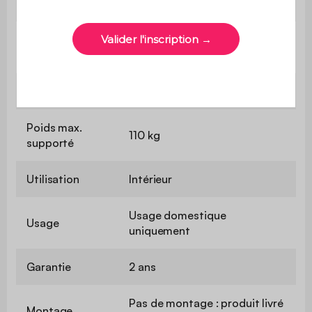
d'assise
Confort de
Souple
l'assise
Convertible
Non
Poids max.
110 kg
supporté
Utilisation
Intérieur
Usage domestique
Usage
uniquement
Garantie
2 ans
Pas de montage : produit livré
Montage