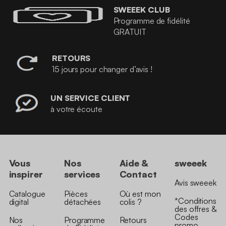
SWEEEK CLUB
Programme de fidélité
GRATUIT
RETOURS
15 jours pour changer d’avis !
UN SERVICE CLIENT
à votre écoute
Vous
Nos
Aide &
sweeek
inspirer
services
Contact
Avis sweeek
Catalogue
Pièces
Où est mon
*Conditions
digital
détachées
colis ?
des offres &
Codes
Nos
Programme
Retours
promo