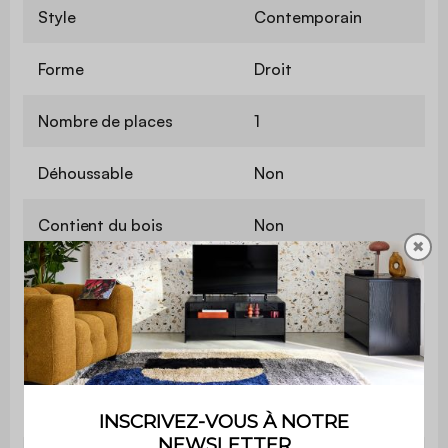
Style
Contemporain
Forme
Droit
Nombre de places
1
Déhoussable
Non
Contient du bois
Non
✖
Matière
Bouclette texturée
Matière de la structure
Mousse
Matière de l'assise
Bouclette texturée