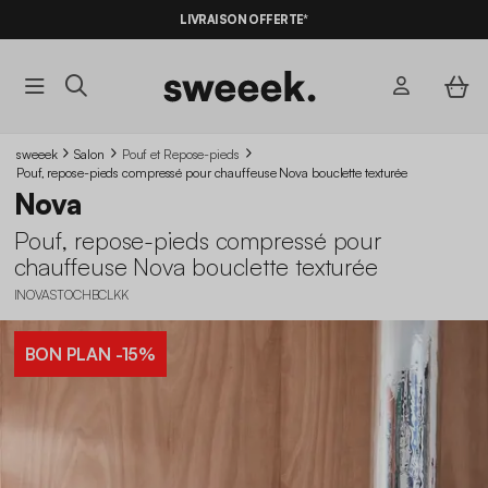
-10%
SUR LES
BONS PLANS*
LIVRAISON OFFERTE*
AVEC LE
CODE SUMMER10
sweeek
Salon
Pouf et Repose-pieds
Pouf, repose-pieds compressé pour chauffeuse Nova bouclette texturée
Nova
Pouf, repose-pieds compressé pour
chauffeuse Nova bouclette texturée
INOVASTOCHBCLKK
BON PLAN
-15%