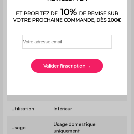
Grammage du
500 g/m²
tissu
Garnissage
PU
Profondeur
70 cm
d'assise
Confort de
Souple
l'assise
Poids max.
110 kg
supporté
Utilisation
Intérieur
Usage domestique
Usage
uniquement