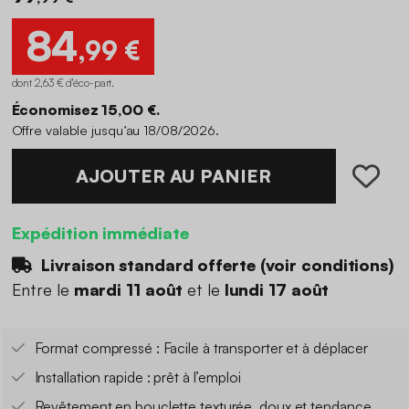
84
,99 €
dont 2,63 € d'éco-part
.
Économisez 15,00 €.
Offre valable jusqu’au 18/08/2026.
AJOUTER AU PANIER
Expédition immédiate
Livraison standard offerte (
voir conditions
)
Entre le
mardi 11 août
et le
lundi 17 août
Format compressé : Facile à transporter et à déplacer
Installation rapide : prêt à l’emploi
Revêtement en bouclette texturée, doux et tendance