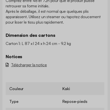
Comptez entre 48 et 72h pour que le produit puisse
retrouver sa forme initiale.
Après le déballage, il est normal que quelques plis
apparaissent. Utilisez un steamer ou tapotez doucement
pour lisser le tissu plus rapidement.
Dimension des cartons
Carton 1: L 87 x l 24 x h 24 cm - 9.2 kg
Notices
Télécharger la notice
Couleur
Kaki
Type
Repose-pieds