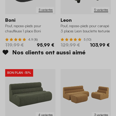
5 variantes
5 variantes
Boni
Leon
Pouf, repose-pieds pour
Pouf, repose-pieds pour canapé
chauffeuse 1 place Boni
3 places Leon bouclette texturée
bouclette texturée
4.9 (16)
5 (10)
119,99 €
95,99 €
129,99 €
103,99 €
Nos clients ont aussi aimé
BON PLAN
-15%
4 variantes
3 variantes