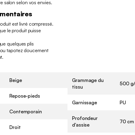
 salon selon vos envies.
émentaires
produit est livré compressé.
e le produit puisse
que quelques plis
er ou tapotez doucement
t.
Beige
Grammage du
500 g
tissu
Repose-pieds
Garnissage
PU
Contemporain
Profondeur
70 cm
d'assise
Droit