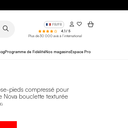
FR/FR
4,1 / 5
Plus de 30 000 avis à l’international
log
Programme de Fidélité
Nos magasins
Espace Pro
ose-pieds compressé pour
e Nova bouclette texturée
BG