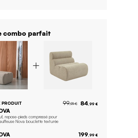
 combo parfait
99
84
 PRODUIT
,99 €
,99 €
OVA
uf, repose-pieds compressé pour
auffeuse Nova bouclette texturée
OVA
199
,99 €