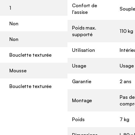
Confort de
1
Soupl
l'assise
Non
Poids max.
110 kg
supporté
Non
Utilisation
Intérie
Bouclette texturée
Usage
Usage
Mousse
Garantie
2 ans
Bouclette texturée
Pas de
Montage
compr
Poids
7 kg