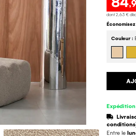
84
,
dont 2,63 € d'é
Économisez 
Couleur :
B
AJ
Expédition
Livrais
conditions
Entre le
lun