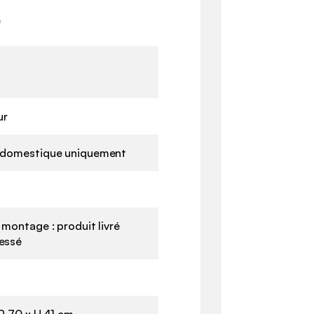
e
ur
 domestique uniquement
 montage : produit livré
essé