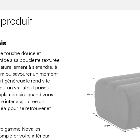
 produit
is
ne touche douce et
râce à sa bouclette texturée
naturellement à s’étendre, à
n film ou savourer un moment
t généreux le rend vite
st un vrai atout puisqu’il
upplémentaire quand vous
e intérieur, il crée un
éal pour se retrouver et
tre gamme Nova les
ompléter votre intérieur