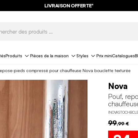
LIVRAISON OFFERTE*
tés
Produits
Pièces de la maison
Styles
Prix mini
Catalogues
B
repose-pieds compressé pour chauffeuse Nova bouclette texturée
Nova
Pouf, rep
chauffeus
INOVASTOCHBCL
99
,99 €