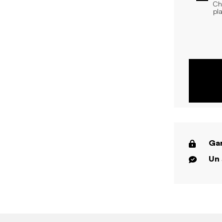
Ch
pl
Gar
Un 