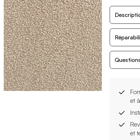
Descripti
Réparabil
Questions
For
et 
Inst
Rev
et 