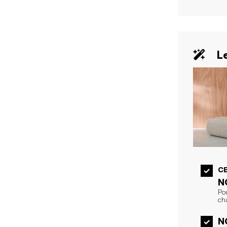
Le
CE
N
Po
ch
N