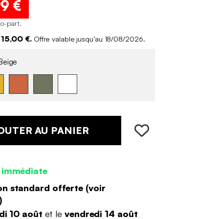
99 €
co-part
.
15,00 €.
Offre valable jusqu’au 18/08/2026.
eige
OUTER AU PANIER
 immédiate
on standard offerte (
voir
)
di 10 août
et le
vendredi 14 août