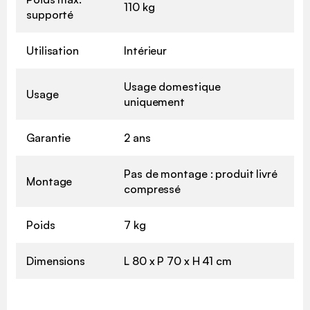
110 kg
supporté
Utilisation
Intérieur
Usage domestique
Usage
uniquement
Garantie
2 ans
Pas de montage : produit livré
Montage
compressé
Poids
7 kg
Dimensions
L 80 x P 70 x H 41 cm