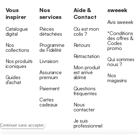
Vous
Nos
Aide &
sweeek
inspirer
services
Contact
Avis sweeek
Catalogue
Pièces
Où est mon
*Conditions
digital
détachées
colis ?
des offres &
Codes
Nos
Programme
Retours
promo
collections
de Fidélité
Rétractation
Qui sommes
Nos produits
Livraison
nous ?
iconiques
Mon produit
Assurance
est arrivé
Nos
Guides
premium
abîmé
magasins
d’achat
Paiement
Questions
fréquentes
Cartes
cadeaux
Nous
contacter
Je suis
professionnel
Continuer sans accepter