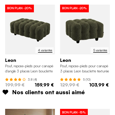
BON PLAN
-20%
BON PLAN
-20%
4 variantes
5 variantes
Leon
Leon
Pouf, repose-pieds pour canapé
Pouf, repose-pieds pour canapé
d'angle 3 places Leon bouclette
3 places Leon bouclette texturée
texturée
3.8 (4)
5 (10)
199,99 €
159,99 €
129,99 €
103,99 €
Nos clients ont aussi aimé
BON PLAN
-15%