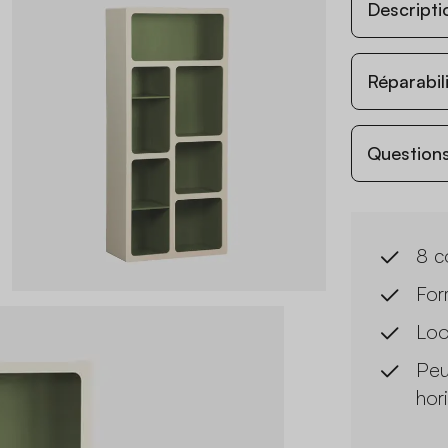
Descripti
Réparabil
Questions
8 c
For
Loo
Peu
hor