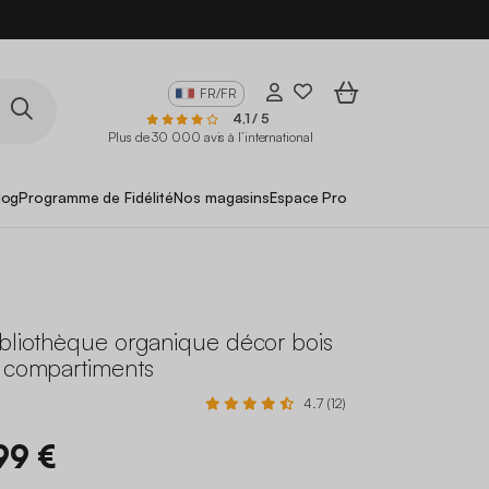
FR/FR
4,1 / 5
Plus de 30 000 avis à l’international
log
Programme de Fidélité
Nos magasins
Espace Pro
ibliothèque organique décor bois
8 compartiments
4.7 (12)
99 €