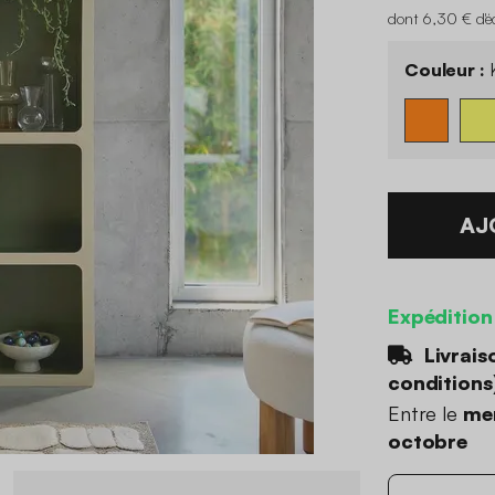
dont 6,30 € d'é
Couleur :
K
AJ
Expédition
Livrais
conditions
Entre le
mer
octobre