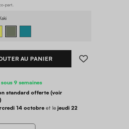
co-part
.
aki
OUTER AU PANIER
 sous 9 semaines
on standard offerte (
voir
)
credi 14 octobre
et le
jeudi 22