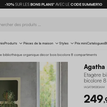
-10%
SUR LES
BONS PLANS*
AVEC LE
CODE SUMMER10
tés
Produits
Pièces de la maison
Styles
Prix mini
Catalogues
B
e bibliothèque organique décor bois bicolore 8 compartiments
Agatha
Etagère b
bicolore 
IAGATBKSBGKAK
249
,