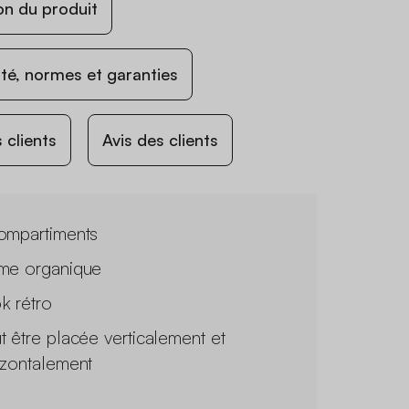
on du produit
ité, normes et garanties
 clients
Avis des clients
ompartiments
me organique
k rétro
t être placée verticalement et
izontalement