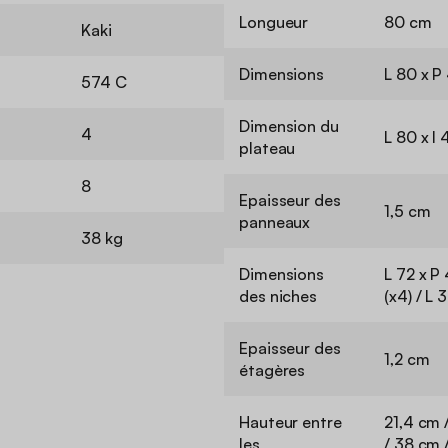
Longueur
80 cm
Kaki
Dimensions
L 80 x P
574 C
Dimension du
4
L 80 x l
plateau
8
Epaisseur des
1,5 cm
panneaux
38 kg
Dimensions
L 72 x P
des niches
(x4) / L 
Epaisseur des
1,2 cm
étagères
Hauteur entre
21,4 cm 
les
/ 38 cm 