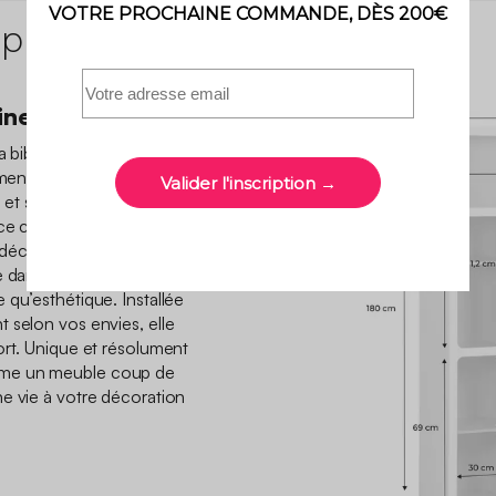
 produit
eine de charme
a bibliothèque vintage au
ément du caractère à votre
ue et ses couleurs dynamisent
ce chaleureuse, facile à
 déco et petits trésors
ce dans ses 8 compartiments,
 qu’esthétique. Installée
 selon vos envies, elle
ort. Unique et résolument
mme un meuble coup de
e vie à votre décoration