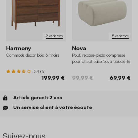
2 variantes
5 variantes
Harmony
Nova
Commode décor bois 6 tiroirs
Pouf, repose-pieds compressé
pour chauffeuse Nova bouclette
texturée
3.4 (18)
199,99 €
99,99 €
69,99 €
Article garanti 2 ans
Un service client à votre écoute
Suivez-nous