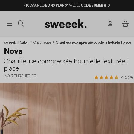
-10%
SUR LES
BONS PLANS*
AVEC LE
CODE SUMMER10
sweeek
Salon
Chauffeuse
Chauffeuse compressée bouclette texturée 1 place
Nova
Chauffeuse compressée bouclette texturée 1
place
INOVACHRCHBCLTC
4.5 (19)