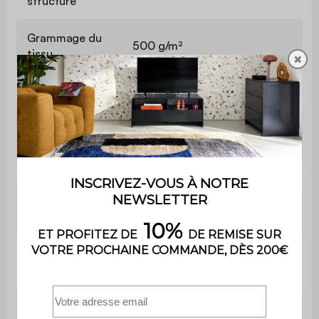
structure
Grammage du
500 g/m²
tissu
✖
Garnissage
PU
Garnissage
39cm de mousse
assise
polyuréthane (30kg/m3)
Garnissage
35cm de mousse
dossier
polyuréthane (30kg/m3)
Hauteur
41 cm
d'assise
Profondeur
63 cm