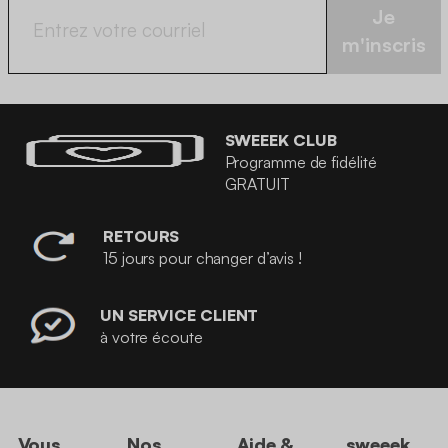
Je
m'inscris
SWEEEK CLUB
Programme de fidélité
GRATUIT
RETOURS
15 jours pour changer d’avis !
UN SERVICE CLIENT
à votre écoute
Vous
Nos
Aide &
sweeek