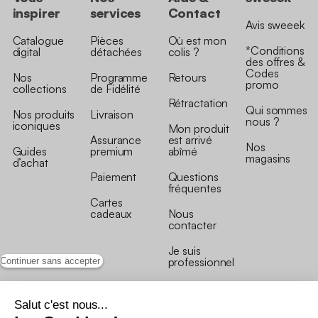
inspirer
services
Contact
Avis sweeek
Catalogue
Pièces
Où est mon
*Conditions
digital
détachées
colis ?
des offres &
Codes
Nos
Programme
Retours
promo
collections
de Fidélité
Rétractation
Qui sommes
Nos produits
Livraison
nous ?
iconiques
Mon produit
Assurance
est arrivé
Nos
Guides
premium
abîmé
magasins
d’achat
Paiement
Questions
fréquentes
Cartes
cadeaux
Nous
contacter
Je suis
professionnel
Continuer sans accepter
Salut c'est nous...