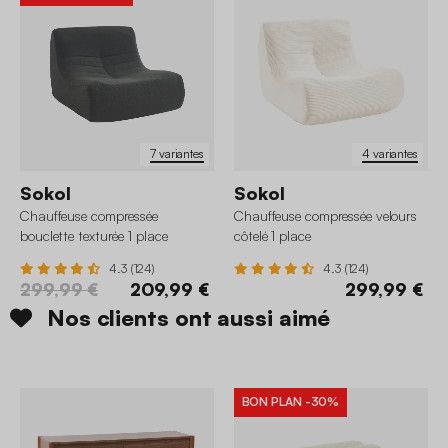
7 variantes
4 variantes
Sokol
Sokol
Chauffeuse compressée
Chauffeuse compressée velours
bouclette texturée 1 place
côtelé 1 place
4.3 (124)
4.3 (124)
299,99 €
209,99 €
299,99 €
Nos clients ont aussi aimé
BON PLAN
-30%