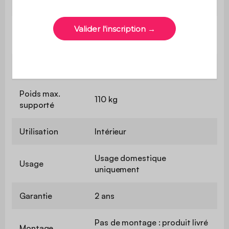
d'assise
Confort de
Souple
l'assise
Convertible
Non
Poids max.
110 kg
supporté
Utilisation
Intérieur
Usage domestique
Usage
uniquement
Garantie
2 ans
Pas de montage : produit livré
Montage