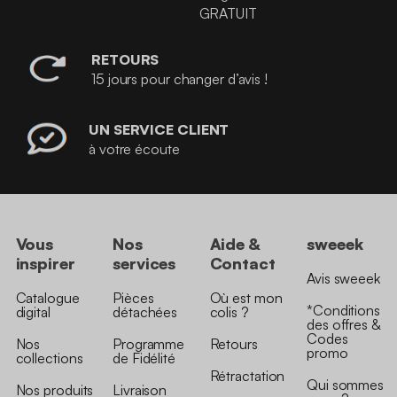
GRATUIT
RETOURS
15 jours pour changer d’avis !
UN SERVICE CLIENT
à votre écoute
Vous
Nos
Aide &
sweeek
inspirer
services
Contact
Avis sweeek
Catalogue
Pièces
Où est mon
*Conditions
digital
détachées
colis ?
des offres &
Codes
Nos
Programme
Retours
promo
collections
de Fidélité
Rétractation
Qui sommes
Nos produits
Livraison