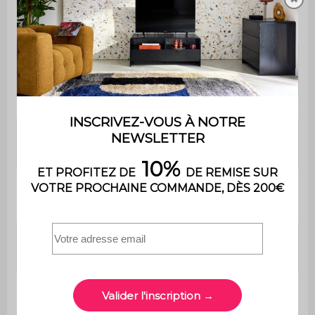
Garnissage
PU
Mousse polyuréthane
Garnissage assise
(30kg/m3)
Garnissage
Mousse polyuréthane
dossier
(30kg/m3)
Hauteur
35 cm
d'assise
Profondeur
80 cm
d'assise
Confort de
Equilibré
l'assise