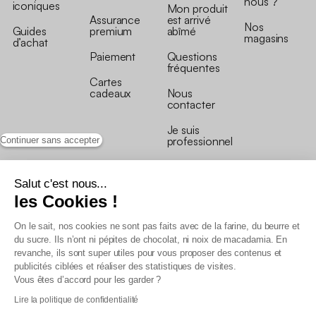
nous ?
iconiques
Mon produit
Assurance
est arrivé
Nos
Guides
premium
abîmé
magasins
d’achat
Paiement
Questions
fréquentes
Cartes
cadeaux
Nous
contacter
Je suis
professionnel
Continuer sans accepter
Salut c'est nous...
les Cookies !
On le sait, nos cookies ne sont pas faits avec de la farine, du beurre et
Conditions générales de vente
du sucre. Ils n’ont ni pépites de chocolat, ni noix de macadamia. En
Conditions générales du programme de fidélité
revanche, ils sont super utiles pour vous proposer des contenus et
Charte de données personnelles
publicités ciblées et réaliser des statistiques de visites.
Conditions générales de vente Pro
Vous êtes d’accord pour les garder ?
Déclaration d’accessibilité
Lire la politique de confidentialité