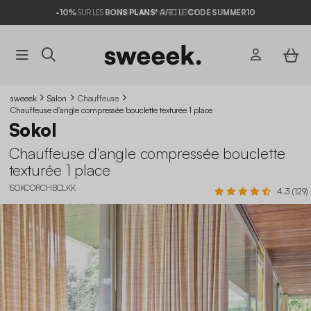
-10%
SUR LES
BONS PLANS*
AVEC LE
CODE SUMMER10
sweeek
Salon
Chauffeuse
Chauffeuse d'angle compressée bouclette texturée 1 place
Sokol
Chauffeuse d'angle compressée bouclette
texturée 1 place
ISOKCORCHBCLKK
4.3 (129)