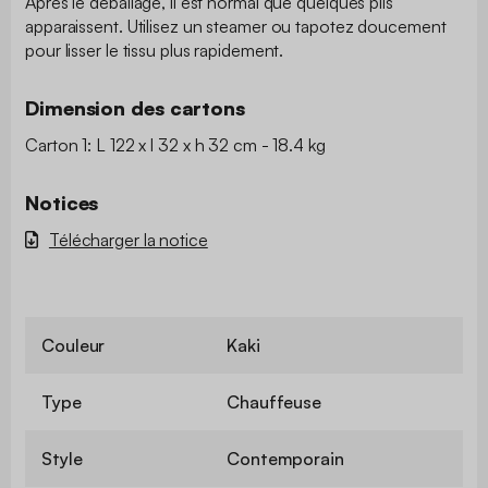
Après le déballage, il est normal que quelques plis
apparaissent. Utilisez un steamer ou tapotez doucement
pour lisser le tissu plus rapidement.
Dimension des cartons
Carton 1: L 122 x l 32 x h 32 cm - 18.4 kg
Notices
Télécharger la notice
Couleur
Kaki
Type
Chauffeuse
Style
Contemporain