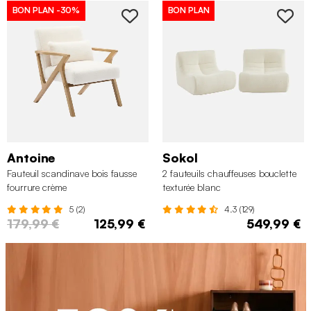
BON PLAN
-30%
BON PLAN
Antoine
Sokol
Fauteuil scandinave bois fausse
2 fauteuils chauffeuses bouclette
fourrure crème
texturée blanc
5 (2)
4.3 (129)
179,99 €
125,99 €
549,99 €