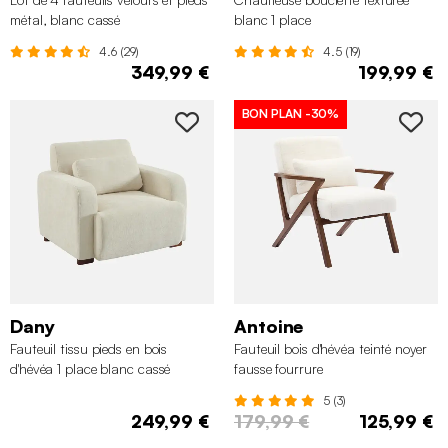
métal, blanc cassé
blanc 1 place
4.6 (29)
4.5 (19)
349,99 €
199,99 €
BON PLAN
-30%
Dany
Antoine
Fauteuil tissu pieds en bois
Fauteuil bois d'hévéa teinté noyer
d'hévéa 1 place blanc cassé
fausse fourrure
5 (3)
249,99 €
179,99 €
125,99 €