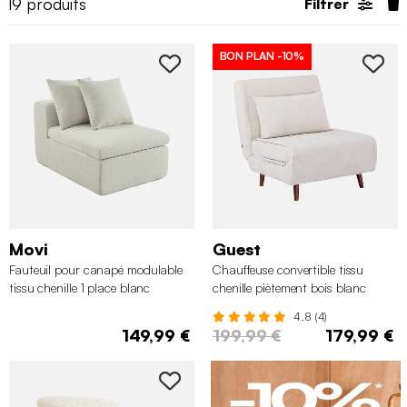
19
produits
Filtrer
BON PLAN
-10%
Movi
Guest
Fauteuil pour canapé modulable
Chauffeuse convertible tissu
tissu chenille 1 place blanc
chenille piètement bois blanc
4.8 (4)
149,99 €
199,99 €
179,99 €