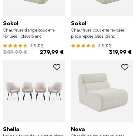
Sokol
Sokol
Chauffeuse d'angle bouclette
Chauffeuse bouclette texturée 1
texturée 1 place blanc
place repose pieds blanc
4.3 (129)
4.3 (129)
349,99 €
279,99 €
319,99 €
Shella
Nova
Lot de 4 fauteuils velours et pieds
Chauffeuse bouclette texturée