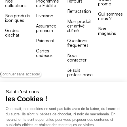
Nos
Programme
Retours
promo
collections
de Fidélité
Rétractation
Qui sommes
Nos produits
Livraison
nous ?
iconiques
Mon produit
Assurance
est arrivé
Nos
Guides
premium
abîmé
magasins
d’achat
Paiement
Questions
fréquentes
Cartes
cadeaux
Nous
contacter
Je suis
professionnel
Continuer sans accepter
Salut c'est nous...
les Cookies !
On le sait, nos cookies ne sont pas faits avec de la farine, du beurre et
Conditions générales de vente
du sucre. Ils n’ont ni pépites de chocolat, ni noix de macadamia. En
Conditions générales du programme de fidélité
revanche, ils sont super utiles pour vous proposer des contenus et
Charte de données personnelles
publicités ciblées et réaliser des statistiques de visites.
Conditions générales de vente Pro