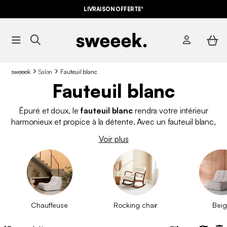
LIVRAISON OFFERTE*
sweeek
Salon
Fauteuil blanc
Fauteuil blanc
Épuré et doux, le
fauteuil blanc
rendra votre intérieur
harmonieux et propice à la détente. Avec un fauteuil blanc,
difficile de se tromper, il s’accordera forcément avec votre
Voir plus
décoration d’intérieur. Que ce soit dans un
univers bohème
ou scandinave
, il donnera une touche de fraicheur à votre
pièce de vie. De la
bouclette au velours
en passant par le
tissu
, nous proposons une large gamme de fauteuils blancs. À
la recherche d'un autre modèle ?
C'est par ici
!
Chauffeuse
Rocking chair
Bei