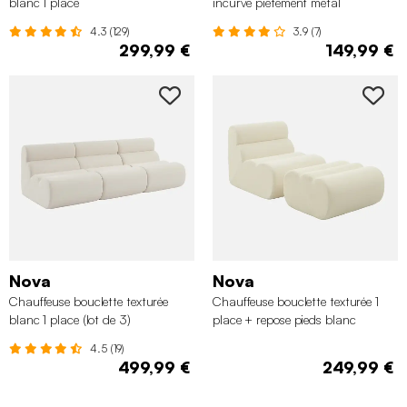
blanc 1 place
incurvé piétement métal
4.3 (129)
3.9 (7)
299,99 €
149,99 €
Nova
Nova
Chauffeuse bouclette texturée
Chauffeuse bouclette texturée 1
blanc 1 place (lot de 3)
place + repose pieds blanc
4.5 (19)
499,99 €
249,99 €