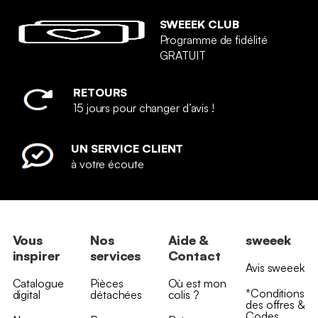
SWEEEK CLUB
Programme de fidélité
GRATUIT
RETOURS
15 jours pour changer d’avis !
UN SERVICE CLIENT
à votre écoute
Vous
Nos
Aide &
sweeek
inspirer
services
Contact
Avis sweeek
Catalogue
Pièces
Où est mon
*Conditions
digital
détachées
colis ?
des offres &
Codes