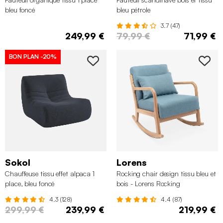
bleu foncé
bleu pétrole
3.7 (47)
249,99 €
79,99 €
71,99 €
BON PLAN
-20%
Sokol
Lorens
Chauffeuse tissu effet alpaca 1
Rocking chair design tissu bleu et
place, bleu foncé
bois - Lorens Rocking
4.3 (128)
4.4 (87)
299,99 €
239,99 €
219,99 €