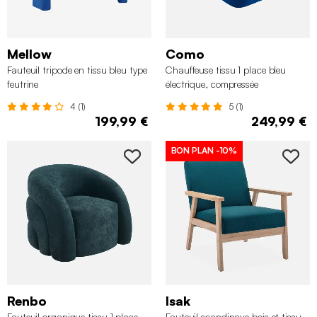
Mellow
Como
Fauteuil tripode en tissu bleu type
Chauffeuse tissu 1 place bleu
feutrine
électrique, compressée
4 (1)
5 (1)
199,99 €
249,99 €
BON PLAN
-10%
Renbo
Isak
Fauteuil organique tissu 1 place
Fauteuil scandinave bois et tissu