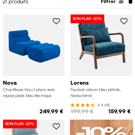
21
produits
Filtrer
BON PLAN
-20%
Nova
Lorens
Chauffeuse tissu 1 place avec
Fauteuil velours bleu pétrole,
repose pieds bleu électrique
hévéa teinté
4.4 (41)
249,99 €
199,99 €
159,99 €
BON PLAN
-20%