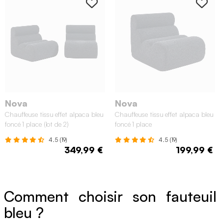
Nova
Nova
Chauffeuse tissu effet alpaca bleu
Chauffeuse tissu effet alpaca bleu
foncé 1 place (lot de 2)
foncé 1 place
4.5 (19)
4.5 (19)
349,99 €
199,99 €
Comment choisir son fauteuil
bleu ?