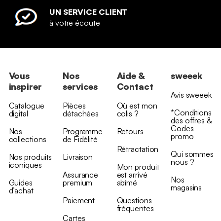
UN SERVICE CLIENT
à votre écoute
Vous
Nos
Aide &
sweeek
inspirer
services
Contact
Avis sweeek
Catalogue
Pièces
Où est mon
*Conditions
digital
détachées
colis ?
des offres &
Codes
Nos
Programme
Retours
promo
collections
de Fidélité
Rétractation
Qui sommes
Nos produits
Livraison
nous ?
iconiques
Mon produit
Assurance
est arrivé
Nos
Guides
premium
abîmé
magasins
d’achat
Paiement
Questions
fréquentes
Cartes