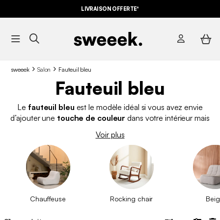
LIVRAISON OFFERTE*
sweeek
Salon
Fauteuil bleu
Fauteuil bleu
Le
fauteuil bleu
est le modèle idéal si vous avez envie
d’ajouter une
touche de couleur
dans votre intérieur mais
sans en faire trop. À la fois élégant et doux, ce
fauteuil
ira à
Voir plus
merveille avec les intérieurs aux tons neutres tels que le blanc,
le gris ou le beige. Découvrez sans plus tarder
nos modèles
de fauteuils bleus
et apporter de la couleur dans votre
maison.
Chauffeuse
Rocking chair
Bei