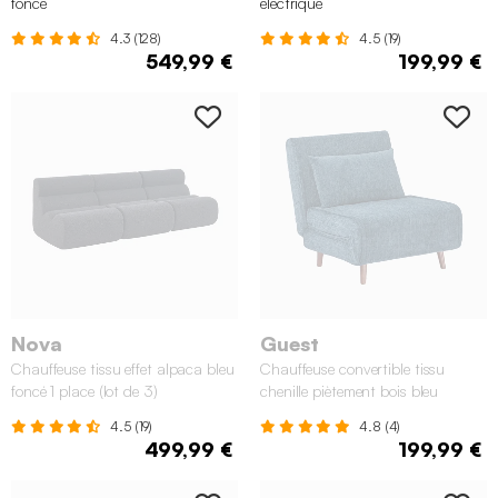
foncé
électrique
4.3 (128)
4.5 (19)
549,99 €
199,99 €
Nova
Guest
Chauffeuse tissu effet alpaca bleu
Chauffeuse convertible tissu
foncé 1 place (lot de 3)
chenille piètement bois bleu
4.5 (19)
4.8 (4)
499,99 €
199,99 €