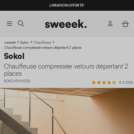
-10%
SUR LES
BONS PLANS*
LIVRAISON OFFERTE*
AVEC LE
CODE SUMMER10
sweeek
Salon
Chauffeuse
Chauffeuse compressée velours déperlant 2 places
Sokol
Chauffeuse compressée velours déperlant 2
places
ISOKCHRVVX2DB
4.3 (124)