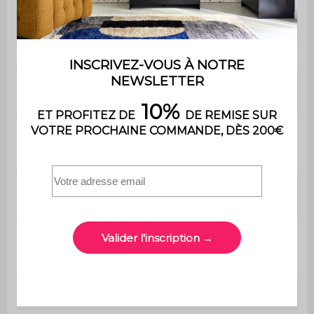
Garnissage
PU
Garnissage
Mousse polyuréthane
assise
(30kg/m3)
Garnissage
Mousse polyuréthane
dossier
(30kg/m3)
Profondeur
60 cm
d'assise
Poids max.
110 kg
supporté
Utilisation
Intérieur