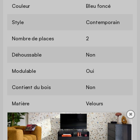
Couleur
Bleu foncé
Style
Contemporain
Nombre de places
2
Déhoussable
Non
Modulable
Oui
Contient du bois
Non
Matière
Velours
✖
Matière de la structure
Mousse
Grammage du tissu
390 g/m²