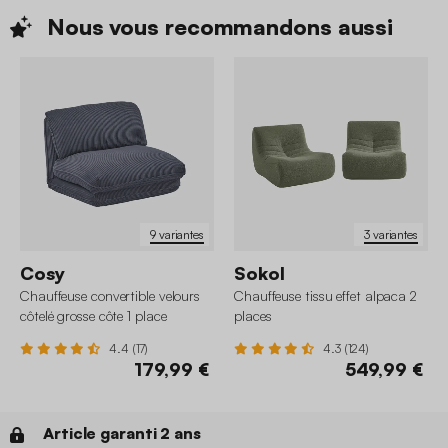
Nous vous recommandons
aussi
9 variantes
3 variantes
Cosy
Sokol
Chauffeuse convertible velours
Chauffeuse tissu effet alpaca 2
côtelé grosse côte 1 place
places
4.4 (17)
4.3 (124)
179,99 €
549,99 €
Article garanti 2 ans