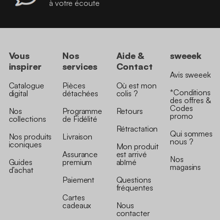
à votre écoute
Vous
Nos
Aide &
sweeek
inspirer
services
Contact
Avis sweeek
Catalogue
Pièces
Où est mon
*Conditions
digital
détachées
colis ?
des offres &
Codes
Nos
Programme
Retours
promo
collections
de Fidélité
Rétractation
Qui sommes
Nos produits
Livraison
nous ?
iconiques
Mon produit
Assurance
est arrivé
Nos
Guides
premium
abîmé
magasins
d’achat
Paiement
Questions
fréquentes
Cartes
cadeaux
Nous
contacter