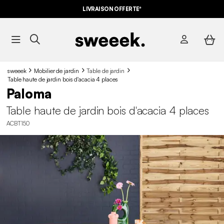
-10%
SUR LES
BONS PLANS*
LIVRAISON OFFERTE*
AVEC LE
CODE SUMMER10
sweeek
Mobilier de jardin
Table de jardin
Table haute de jardin bois d'acacia 4 places
Paloma
Table haute de jardin bois d'acacia 4 places
ACBT150