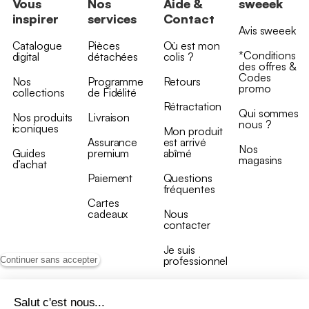
Vous
Nos
Aide &
sweeek
inspirer
services
Contact
Avis sweeek
Catalogue
Pièces
Où est mon
*Conditions
digital
détachées
colis ?
des offres &
Codes
Nos
Programme
Retours
promo
collections
de Fidélité
Rétractation
Qui sommes
Nos produits
Livraison
nous ?
iconiques
Mon produit
Assurance
est arrivé
Nos
Guides
premium
abîmé
magasins
d’achat
Paiement
Questions
fréquentes
Cartes
cadeaux
Nous
contacter
Je suis
professionnel
Continuer sans accepter
Salut c'est nous...