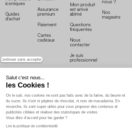
nous ?
iconiques
Mon produit
Assurance
est arrivé
Nos
Guides
premium
abîmé
magasins
d’achat
Paiement
Questions
fréquentes
Cartes
cadeaux
Nous
contacter
Je suis
professionnel
Continuer sans accepter
Salut c'est nous...
les Cookies !
On le sait, nos cookies ne sont pas faits avec de la farine, du beurre et
Conditions générales de vente
du sucre. Ils n’ont ni pépites de chocolat, ni noix de macadamia. En
Conditions générales du programme de fidélité
revanche, ils sont super utiles pour vous proposer des contenus et
Charte de données personnelles
publicités ciblées et réaliser des statistiques de visites.
Conditions générales de vente Pro
Vous êtes d’accord pour les garder ?
Déclaration d’accessibilité
Lire la politique de confidentialité