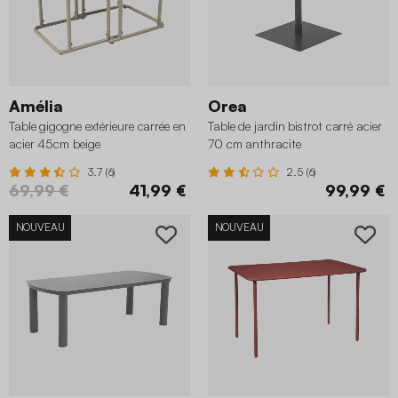
Amélia
Orea
Table gigogne extérieure carrée en
Table de jardin bistrot carré acier
acier 45cm beige
70 cm anthracite
3.7 (6)
2.5 (6)
69,99 €
41,99 €
99,99 €
NOUVEAU
NOUVEAU