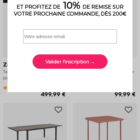
Zaro
Orea
Table de jardin aluminium 10
Table de jardin bistrot carré acier
places kaki
70 cm terracotta
5 (1)
2.5 (6)
499,99 €
99,99 €