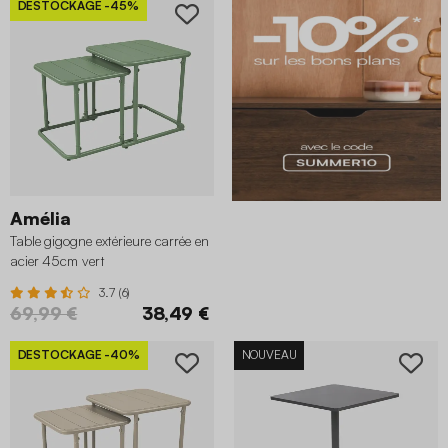
DESTOCKAGE
-45%
Amélia
Table gigogne extérieure carrée en
acier 45cm vert
3.7 (6)
69,99 €
38,49 €
DESTOCKAGE
-40%
NOUVEAU