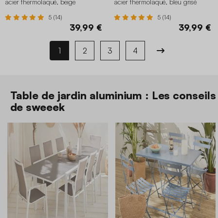
acier thermolaqué, beige
acier thermolaqué, bleu grisé
5 (14)
5 (14)
39,99 €
39,99 €
1
2
3
4
Table de jardin aluminium : Les conseils
de sweeek