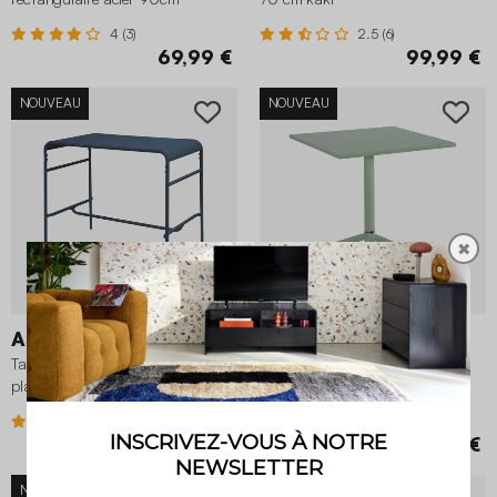
anthracite
4 (3)
2.5 (6)
69,99 €
99,99 €
NOUVEAU
NOUVEAU
✖
Amélia
Chiara
Table haute de jardin métal 4
Table de jardin bistrot carrée
places, bleu marine
pliante acier 70 cm vert de gris
3.8 (12)
5 (5)
99,99 €
119,99 €
NOUVEAU
NOUVEAU