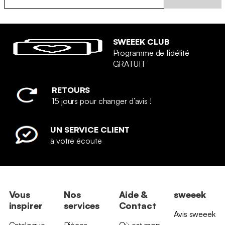
SWEEEK CLUB
Programme de fidélité
GRATUIT
RETOURS
15 jours pour changer d’avis !
UN SERVICE CLIENT
à votre écoute
Vous
Nos
Aide &
sweeek
inspirer
services
Contact
Avis sweeek
Catalogue
Pièces
Où est mon