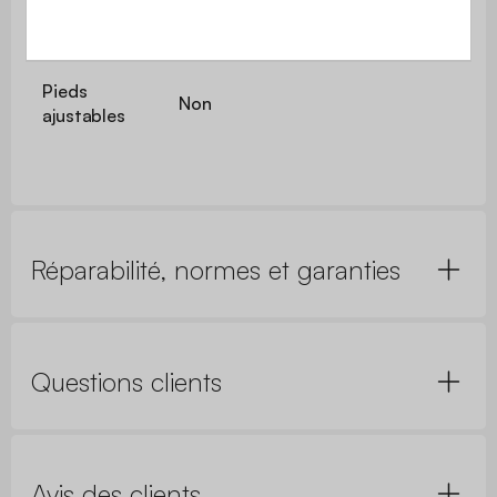
Epaisseur
0,9 mm
des tubes
Pieds
Non
ajustables
Réparabilité, normes et garanties
Questions clients
Avis des clients