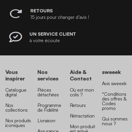
RETOURS
15 jours pour changer d’avis !
UN SERVICE CLIENT
à votre écoute
Vous
Nos
Aide &
sweeek
inspirer
services
Contact
Avis sweeek
Catalogue
Pièces
Où est mon
*Conditions
digital
détachées
colis ?
des offres &
Codes
Nos
Programme
Retours
promo
collections
de Fidélité
Rétractation
Qui sommes
Nos produits
Livraison
nous ?
iconiques
Mon produit
Assurance
est arrivé