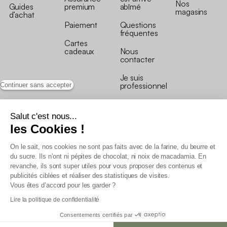
Nos
Guides
premium
abîmé
magasins
d’achat
Paiement
Questions
fréquentes
Cartes
cadeaux
Nous
contacter
Je suis
professionnel
Continuer sans accepter
Salut c'est nous...
les Cookies !
On le sait, nos cookies ne sont pas faits avec de la farine, du beurre et
Conditions générales de vente
du sucre. Ils n’ont ni pépites de chocolat, ni noix de macadamia. En
Conditions générales du programme de fidélité
revanche, ils sont super utiles pour vous proposer des contenus et
Charte de données personnelles
publicités ciblées et réaliser des statistiques de visites.
Conditions générales de vente Pro
Vous êtes d’accord pour les garder ?
Déclaration d’accessibilité
Lire la politique de confidentialité
Consentements certifiés par