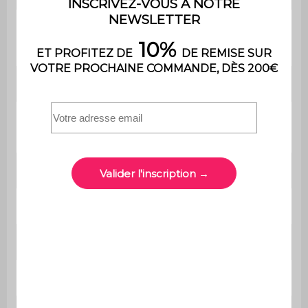
Contient du bois
Non
Poids
7,6 kg
Le montage est très simple, une
Montage
notice est fournie
Utilisation
Extérieur
Usage
Usage domestique uniquement
Garantie
2 ans
Dimensions
90 x 50 x 40 cm