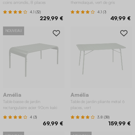
coins arrondis, 8 places
thermolaqué, vert de gris
4.1 (32)
4.1 (7)
229,99 €
49,99 €
NOUVEAU
Amélia
Amélia
Table basse de jardin
Table de jardin pliante métal 6
rectangulaire acier 90cm kaki
places, vert
4 (3)
3.8 (38)
69,99 €
159,99 €