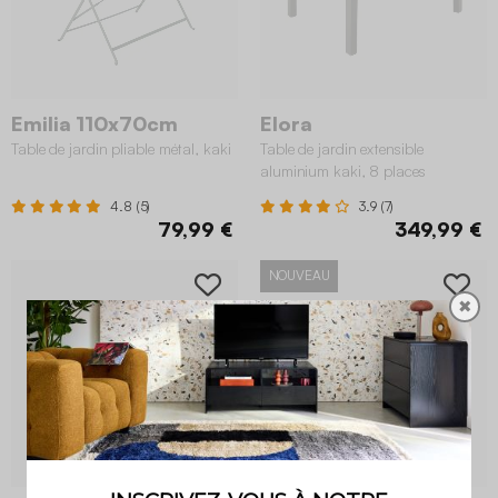
Emilia 110x70cm
Elora
Table de jardin pliable métal, kaki
Table de jardin extensible
aluminium kaki, 8 places
4.8 (5)
3.9 (7)
79,99 €
349,99 €
NOUVEAU
✖