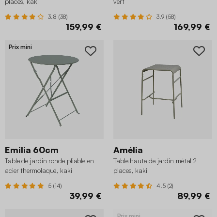
places, kaki
vert
3.8 (38)
3.9 (58)
159,99 €
169,99 €
Prix mini
Emilia 60cm
Amélia
Table de jardin ronde pliable en
Table haute de jardin métal 2
acier thermolaqué, kaki
places, kaki
5 (14)
4.5 (2)
39,99 €
89,99 €
Prix mini