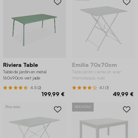
Riviera Table
Emilia 70x70cm
Table de jardin en métal
Table jardin carrée en acier
160x90cm vert jade
thermolaqué, kaki
4.5 (2)
4.1 (7)
199,99 €
49,99 €
Prix mini
NOUVEAU