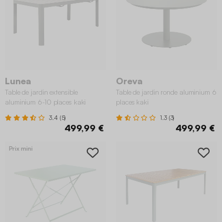
Lunea
Oreva
Table de jardin extensible
Table de jardin ronde aluminium 6
aluminium 6-10 places kaki
places kaki
3.4 (5)
1.3 (3)
499,99 €
499,99 €
Prix mini