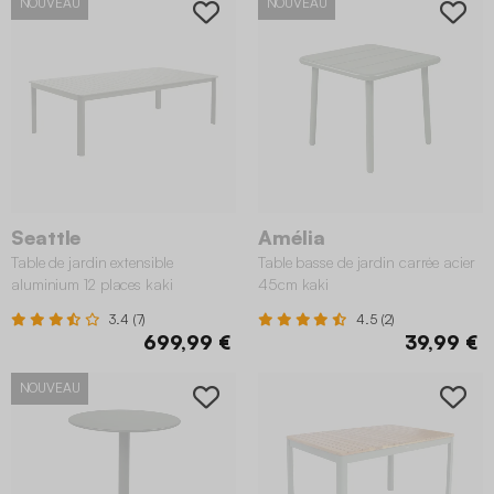
NOUVEAU
NOUVEAU
Seattle
Amélia
Table de jardin extensible
Table basse de jardin carrée acier
aluminium 12 places kaki
45cm kaki
3.4 (7)
4.5 (2)
699,99 €
39,99 €
NOUVEAU