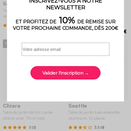
Seattle
Elora
Table de jardin kaki extensible
Table de jardin extensible
aluminium, 8 places
aluminium 10-12 places kaki
4.1 (27)
2.5 (2)
399,99 €
449,99 €
NOUVEAU
Chiara
Seattle
Table de jardin bistrot carrée
Table de jardin kaki extensible
pliante acier 70 cm kaki
aluminium, 10 places
5 (5)
3.5 (8)