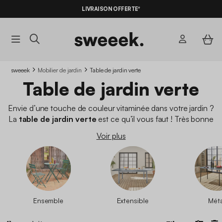
-10%
SUR LES
BONS PLANS*
LIVRAISON OFFERTE*
AVEC LE
CODE SUMMER10
sweeek
Mobilier de jardin
Table de jardin verte
Table de jardin verte
Envie d’une touche de couleur vitaminée dans votre jardin ?
La
table de jardin verte
est ce qu’il vous faut ! Très bonne
alternative à la traditionnelle table de jardin blanche ou en bois,
Voir plus
la
table verte
saura surprendre vos invités ! Parmi notre
sélection de
table de jardin
, vous trouverez le modèle qu’il
vous faut et au meilleur prix.
Ensemble
Extensible
Méta