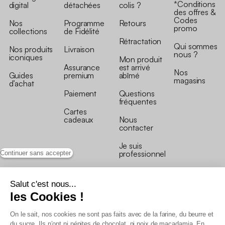
*Conditions
digital
détachées
colis ?
des offres &
Codes
Nos
Programme
Retours
promo
collections
de Fidélité
Rétractation
Qui sommes
Nos produits
Livraison
nous ?
iconiques
Mon produit
Assurance
est arrivé
Nos
Guides
premium
abîmé
magasins
d’achat
Paiement
Questions
fréquentes
Cartes
cadeaux
Nous
contacter
Je suis
professionnel
Continuer sans accepter
Salut c'est nous...
les Cookies !
On le sait, nos cookies ne sont pas faits avec de la farine, du beurre et
Conditions générales de vente
du sucre. Ils n’ont ni pépites de chocolat, ni noix de macadamia. En