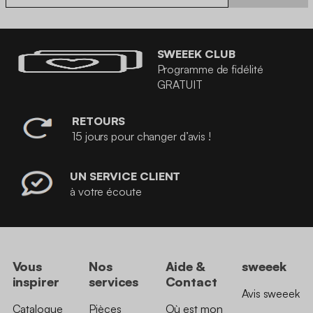
SWEEEK CLUB
Programme de fidélité
GRATUIT
RETOURS
15 jours pour changer d’avis !
UN SERVICE CLIENT
à votre écoute
Vous
Nos
Aide &
sweeek
inspirer
services
Contact
Avis sweeek
Catalogue
Pièces
Où est mon