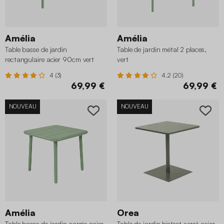
Amélia
Amélia
Table basse de jardin
Table de jardin métal 2 places,
rectangulaire acier 90cm vert
vert
4 (3)
4.2 (20)
69,99 €
69,99 €
NOUVEAU
NOUVEAU
Amélia
Orea
Table basse de jardin carrée acier
Table de jardin bistrot carré acier