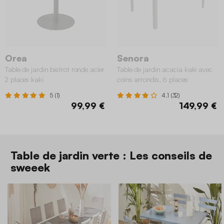
Orea
Senora
Table de jardin bistrot ronde acier
Table de jardin acacia kaki avec
2 places kaki
coins arrondis, 6 places
5 (1)
4.1 (32)
99,99 €
149,99 €
Table de jardin verte : Les conseils de
sweeek