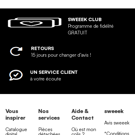
SWEEEK CLUB
Programme de fidélité
GRATUIT
RETOURS
15 jours pour changer d’avis !
UN SERVICE CLIENT
à votre écoute
Vous
Nos
Aide &
sweeek
inspirer
services
Contact
Avis sweeek
Catalogue
Pièces
Où est mon
*Conditions
digital
détachées
colis ?