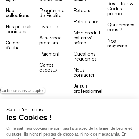
des offres &
Codes
Nos
Programme
Retours
promo
collections
de Fidélité
Rétractation
Qui sommes
Nos produits
Livraison
nous ?
iconiques
Mon produit
Assurance
est arrivé
Nos
Guides
premium
abîmé
magasins
d’achat
Paiement
Questions
fréquentes
Cartes
cadeaux
Nous
contacter
Je suis
professionnel
Continuer sans accepter
Salut c'est nous...
les Cookies !
On le sait, nos cookies ne sont pas faits avec de la farine, du beurre et
Conditions générales de vente
du sucre. Ils n’ont ni pépites de chocolat, ni noix de macadamia. En
Conditions générales du programme de fidélité