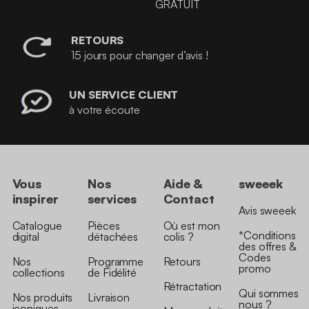
GRATUIT
RETOURS
15 jours pour changer d’avis !
UN SERVICE CLIENT
à votre écoute
Vous
Nos
Aide &
sweeek
inspirer
services
Contact
Avis sweeek
Catalogue
Pièces
Où est mon
*Conditions
digital
détachées
colis ?
des offres &
Codes
Nos
Programme
Retours
promo
collections
de Fidélité
Rétractation
Qui sommes
Nos produits
Livraison
nous ?
iconiques