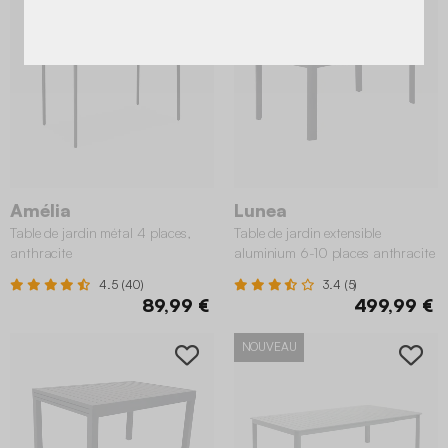
Amélia
Lunea
Table de jardin métal 4 places,
Table de jardin extensible
anthracite
aluminium 6-10 places anthracite
4.5 (40)
3.4 (5)
89,99 €
499,99 €
NOUVEAU