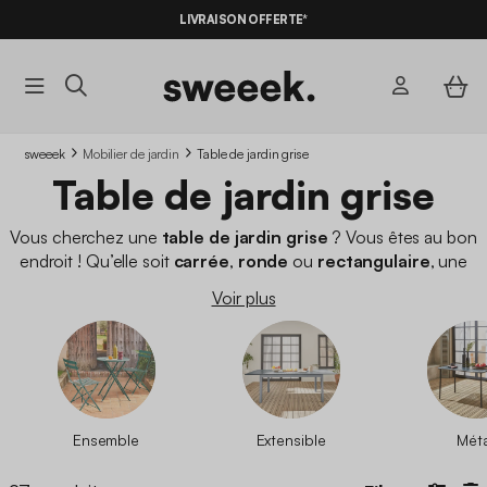
LIVRAISON OFFERTE*
sweeek
Mobilier de jardin
Table de jardin grise
Table de jardin grise
Vous cherchez une
table de jardin grise
? Vous êtes au bon
endroit ! Qu’elle soit
carrée
,
ronde
ou
rectangulaire
, une
table de jardin grise s’accorde dans toutes les décorations.
Voir plus
Découvrez nos différents modèles, en
aluminium
ou en
plastique
, pour aménager votre extérieur et enfin profiter
d’agréables moments conviviaux en plein air autour de
votre
table de jardin
!
Ensemble
Extensible
Méta