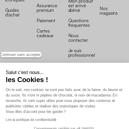
Mon produit
Assurance
est arrivé
Nos
Guides
premium
abîmé
magasins
d’achat
Paiement
Questions
fréquentes
Cartes
cadeaux
Nous
contacter
Je suis
professionnel
Continuer sans accepter
Salut c'est nous...
les Cookies !
On le sait, nos cookies ne sont pas faits avec de la farine, du beurre et
Conditions générales de vente
du sucre. Ils n’ont ni pépites de chocolat, ni noix de macadamia. En
Conditions générales du programme de fidélité
revanche, ils sont super utiles pour vous proposer des contenus et
Charte de données personnelles
publicités ciblées et réaliser des statistiques de visites.
Conditions générales de vente Pro
Vous êtes d’accord pour les garder ?
Déclaration d’accessibilité
Lire la politique de confidentialité
Consentements certifiés par