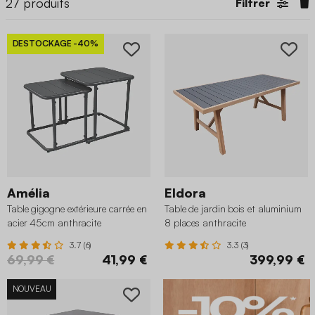
27
produits
Filtrer
DESTOCKAGE
-40%
Amélia
Eldora
Table gigogne extérieure carrée en
Table de jardin bois et aluminium
acier 45cm anthracite
8 places anthracite
3.7 (6)
3.3 (3)
69,99 €
41,99 €
399,99 €
NOUVEAU