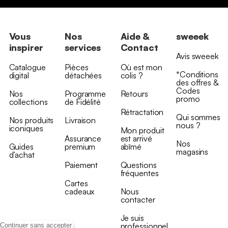
Vous
Nos
Aide &
sweeek
inspirer
services
Contact
Avis sweeek
Catalogue
Pièces
Où est mon
*Conditions
digital
détachées
colis ?
des offres &
Codes
Nos
Programme
Retours
promo
collections
de Fidélité
Rétractation
Qui sommes
Nos produits
Livraison
nous ?
iconiques
Mon produit
Assurance
est arrivé
Nos
Guides
premium
abîmé
magasins
d’achat
Paiement
Questions
fréquentes
Cartes
cadeaux
Nous
contacter
Je suis
professionnel
Continuer sans accepter