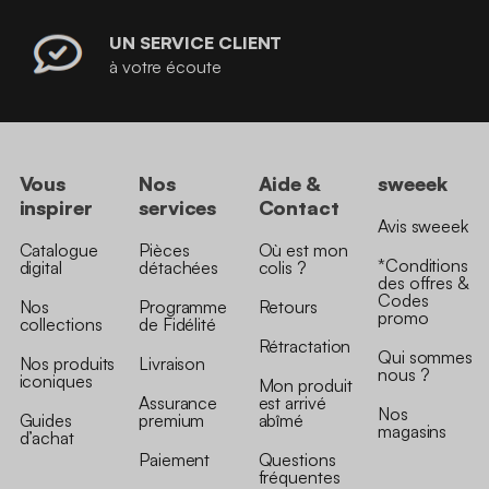
UN SERVICE CLIENT
à votre écoute
Vous
Nos
Aide &
sweeek
inspirer
services
Contact
Avis sweeek
Catalogue
Pièces
Où est mon
*Conditions
digital
détachées
colis ?
des offres &
Codes
Nos
Programme
Retours
promo
collections
de Fidélité
Rétractation
Qui sommes
Nos produits
Livraison
nous ?
iconiques
Mon produit
Assurance
est arrivé
Nos
Guides
premium
abîmé
magasins
d’achat
Paiement
Questions
fréquentes