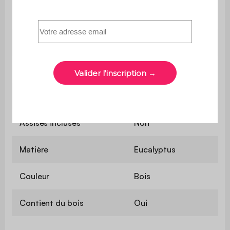
Type
Extensible
Forme
Rectangulaire
Nombre de places
10
Assises incluses
Non
Matière
Eucalyptus
Couleur
Bois
Contient du bois
Oui