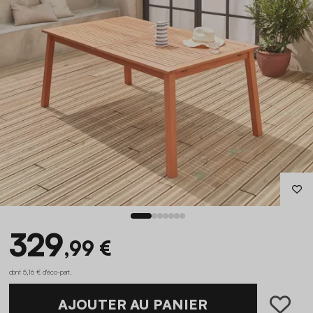
329
,99 €
dont 5,16 € d'éco-part
.
AJOUTER AU PANIER