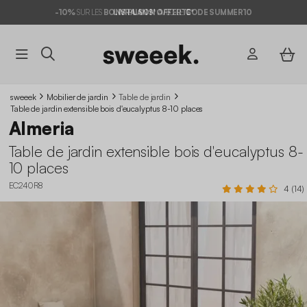
-10%
SUR LES
BONS PLANS*
LIVRAISON OFFERTE*
AVEC LE
CODE SUMMER10
sweeek
Mobilier de jardin
Table de jardin
Table de jardin extensible bois d'eucalyptus 8-10 places
Almeria
Table de jardin extensible bois d'eucalyptus 8-
10 places
EC240R8
4 (14)