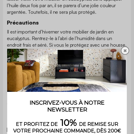
l’huile deux fois par an, il se parera d’une jolie couleur
argentée. Toutefois, il ne sera plus protégé.
Précautions
Il est important d’hiverner votre mobilier de jardin en
eucalyptus. Rentrez-le à l’abri de l’humidité dans un
endroit frais et aéré. Si vous le protégez avec une housse,
✖
privilégiez celles en polyester à celles en PVC.
Ne mettez pas votre salon de jardin en contact avec de la
chaleur directe ou trop vive.
Ne laissez pas une éponge humide trop longtemps sur le
plateau de la table, cela le rend rugueux au toucher.
Dimension des cartons
Carton 1: L 190 x l 108 x h 16 cm - 40 kg
Notices
Télécharger la notice