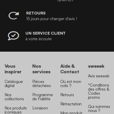
RETOURS
15 jours pour changer d’avis !
UN SERVICE CLIENT
à votre écoute
Vous
Nos
Aide &
sweeek
inspirer
services
Contact
Avis sweeek
Catalogue
Pièces
Où est mon
*Conditions
digital
détachées
colis ?
des offres &
Codes
Nos
Programme
Retours
promo
collections
de Fidélité
Rétractation
Qui sommes
Nos produits
Livraison
nous ?
iconiques
Mon produit