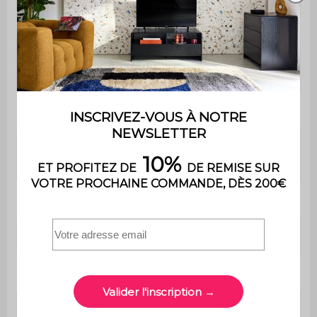
Couleur
Naturel
Contient du
Oui
bois
Poids
19,5 kg
Le montage est très simple,
Montage
une notice est fournie
Utilisation
Extérieur
Usage
Usage domestique uniquement
Garantie
2 ans
Dimensions
160 x 90 x 75 cm