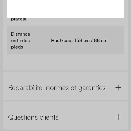
Epaisseur du
12 mm
plateau
Distance
entre les
Haut/bas : 158 cm / 88 cm
pieds
Réparabilité, normes et garanties
Questions clients