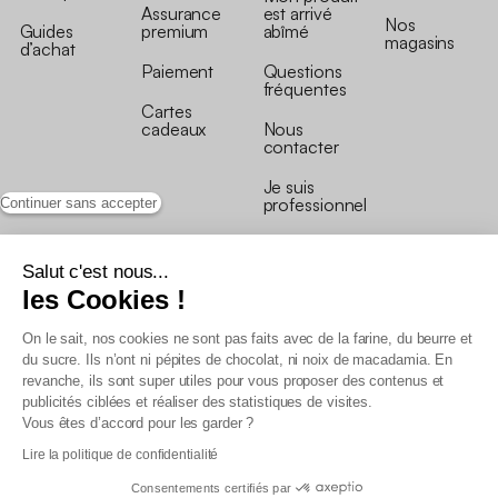
Assurance
est arrivé
Nos
Guides
premium
abîmé
magasins
d’achat
Paiement
Questions
fréquentes
Cartes
cadeaux
Nous
contacter
Je suis
professionnel
Continuer sans accepter
Salut c'est nous...
les Cookies !
On le sait, nos cookies ne sont pas faits avec de la farine, du beurre et
Conditions générales de vente
du sucre. Ils n’ont ni pépites de chocolat, ni noix de macadamia. En
Conditions générales du programme de fidélité
revanche, ils sont super utiles pour vous proposer des contenus et
Charte de données personnelles
publicités ciblées et réaliser des statistiques de visites.
Conditions générales de vente Pro
Vous êtes d’accord pour les garder ?
Déclaration d’accessibilité
Lire la politique de confidentialité
Consentements certifiés par