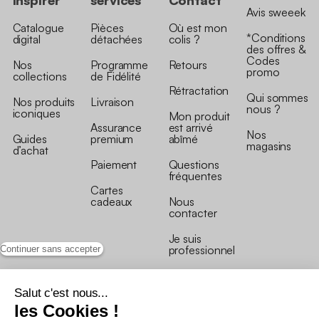
Avis sweeek
Catalogue
Pièces
Où est mon
*Conditions
digital
détachées
colis ?
des offres &
Codes
Nos
Programme
Retours
promo
collections
de Fidélité
Rétractation
Qui sommes
Nos produits
Livraison
nous ?
iconiques
Mon produit
Assurance
est arrivé
Nos
Guides
premium
abîmé
magasins
d’achat
Paiement
Questions
fréquentes
Cartes
cadeaux
Nous
contacter
Je suis
professionnel
Continuer sans accepter
Salut c'est nous...
les Cookies !