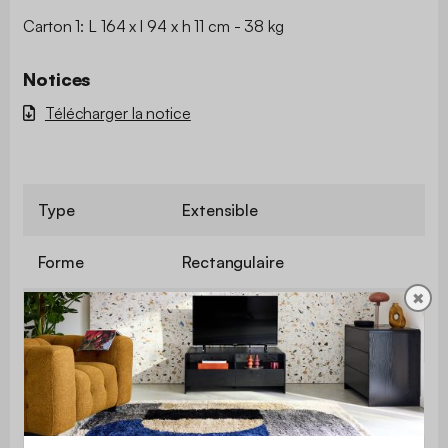
Carton 1: L 164 x l 94 x h 11 cm - 38 kg
Notices
Télécharger la notice
Type
Extensible
Forme
Rectangulaire
✖
Nombre de
8
places
Assises
Non
incluses