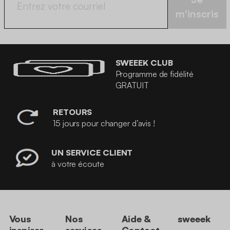
m'inscris
SWEEEK CLUB
Programme de fidélité
GRATUIT
RETOURS
15 jours pour changer d’avis !
UN SERVICE CLIENT
à votre écoute
Vous
Nos
Aide &
sweeek
inspirer
services
Contact