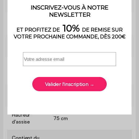
Matière
Aluminium
Matière de la
Aluminium
structure
Matière du
DPC (33% PVC ; 67%
plateau
carbonate de calcium)
Couleur
Marron
Couleur de la
Anthracite
structure
Hauteur
75 cm
d'assise
Contient du