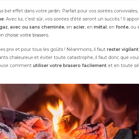
s bel effet dans votre jardin. Parfait pour vos soirées conviviales, 
ue
. Avec lui, c’est sûr, vos soirées d’été seront un succès ! Il ap
 gaz
,
avec ou sans cheminée
, en
acier
, en
métal
, en
fonte
, ou
en choisir votre brasero
.
les prix et pour tous les goûts ! Néanmoins, il faut
rester vigilan
ants chaleureux et éviter toute catastrophe, il faut donc que vo
 savoir comment
utiliser votre brasero facilement
et en toute sé