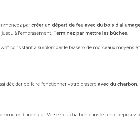
 commencez par
créer un départ de feu avec du bois d’allumag
s
jusqu’à l’embrasement.
Terminez par mettre les bûches
.
n” consistant à surplomber le brasero de morceaux moyens et de f
ssi décider de faire fonctionner votre brasero
avec du charbon
.
e comme un
barbecue
! Versez du charbon dans le fond, déposez d