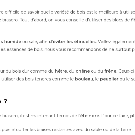
tre difficile de savoir quelle
variété de bois
est la meilleure à utilis
 brasero. Tout d’abord, on vous conseille d’utiliser des blocs de f
is humide
ou sale,
afin d’éviter les étincelles
. Veillez égalemen
les essences de bois, nous vous recommandons de ne surtout p
 pour du bois dur comme du
hêtre
, du
chêne
ou du
frêne
. Ceux-ci
z utiliser des bois tendres comme le
bouleau
, le
peuplier
ou le sa
 ?
 brasero, il est maintenant temps de l’
éteindre
. Pour ce faire,
pl
puis étouffer les braises restantes avec du sable ou de la terre