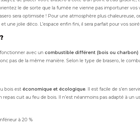
 orientez le de sorte que la fumée ne vienne pas importuner vos vo
brasero sera optimisée ! Pour une atmosphère plus chaleureuse,
t une jolie déco. L’espace enfin fini, il sera parfait pour vos soir
?
t fonctionner avec un
combustible différent (bois ou charbon)
onc pas de la même manière. Selon le type de brasero, le combu
au bois est
économique et écologique
. Il est facile de s’en ser
 repas cuit au feu de bois. Il n’est néanmoins pas adapté à un us
nférieur à 20 %