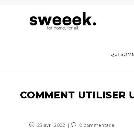
Skip
to
content
QUI SOM
COMMENT UTILISER 
Publication
Commentaires
23 avril 2022
0 commentaire
publiée :
de