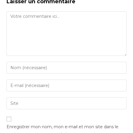
Laisser un commentaire
Comment
Enter
your
name
Enter
or
your
username
email
Saisir
to
address
l’URL
comment
to
de
comment
votre
Enregistrer mon nom, mon e-mail et mon site dans le
site