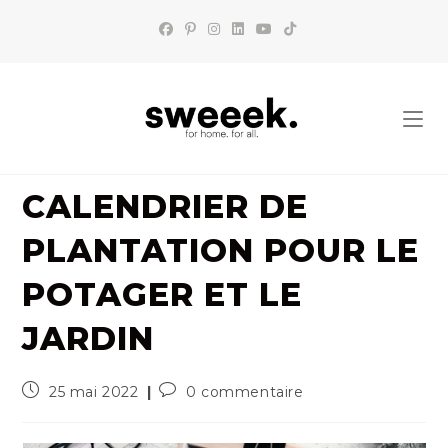
Skip
to
content
CALENDRIER DE
PLANTATION POUR LE
POTAGER ET LE
JARDIN
Publication
Commentaires
25 mai 2022
0 commentaire
publiée :
de
la
publication :