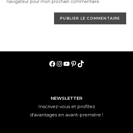
navigateur pour mon prochain commentaire.
(facultatif)
Facebook
Instagram
YouTube
Pinterest
TikTok
NEWSLETTER
Inscrivez-vous et profitez
d'avantages en avant-première !