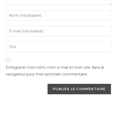
Enter
your
name
Enter
or
your
username
email
Saisir
to
address
l’URL
comment
to
de
comment
votre
Enregistrer mon nom, mon e-mail et mon site dans le
site
navigateur pour mon prochain commentaire.
(facultatif)