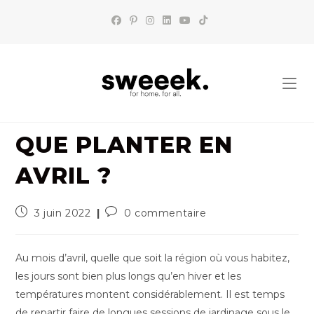
Skip
to
content
QUE PLANTER EN
AVRIL ?
Publication
Commentaires
3 juin 2022
0 commentaire
publiée :
de
la
publication :
Au mois d’avril, quelle que soit la région où vous habitez,
les jours sont bien plus longs qu’en hiver et les
températures montent considérablement. Il est temps
de repartir faire de longues sessions de jardinage sous le