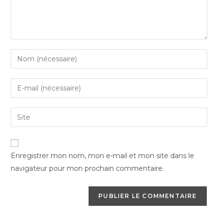
Enter
your
name
Enter
or
your
username
email
Saisir
to
address
l’URL
comment
to
de
comment
votre
Enregistrer mon nom, mon e-mail et mon site dans le
site
navigateur pour mon prochain commentaire.
(facultatif)