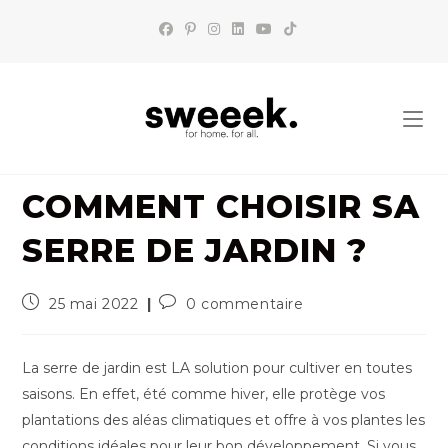
Skip
to
content
COMMENT CHOISIR SA
SERRE DE JARDIN ?
Publication
Commentaires
25 mai 2022
0 commentaire
publiée :
de
la
publication :
La serre de jardin est LA solution pour cultiver en toutes
saisons. En effet, été comme hiver, elle protège vos
plantations des aléas climatiques et offre à vos plantes les
conditions idéales pour leur bon développement. Si vous