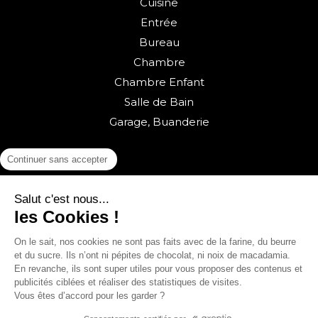
Cuisine
Entrée
Bureau
Chambre
Chambre Enfant
Salle de Bain
Garage, Buanderie
Continuer sans accepter
Salut c'est nous...
les Cookies !
On le sait, nos cookies ne sont pas faits avec de la farine, du beurre
Retour vers la boutique
et du sucre. Ils n’ont ni pépites de chocolat, ni noix de macadamia.
En revanche, ils sont super utiles pour vous proposer des contenus et
© sweeek 2026
publicités ciblées et réaliser des statistiques de visites.
Vous êtes d’accord pour les garder ?
English
(
Anglais
)
Français