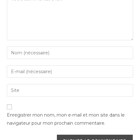
Enter
your
name
Enter
or
your
username
email
Saisir
to
address
l’URL
comment
to
de
comment
votre
Enregistrer mon nom, mon e-mail et mon site dans le
site
navigateur pour mon prochain commentaire.
(facultatif)