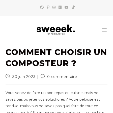
Skip
to
content
COMMENT CHOISIR UN
COMPOSTEUR ?
Publication
Commentaires
30 juin 2023
0 commentaire
publiée :
de
la
publication :
Vous venez de faire un bon repas en cuisine, mais ne
savez pas où jeter vos épluchures ? Votre pelouse est
tondue, mais vous ne savez pas quoi faire de tout ce
gazon coupé ? Pourquoi ne pas installer un composteur