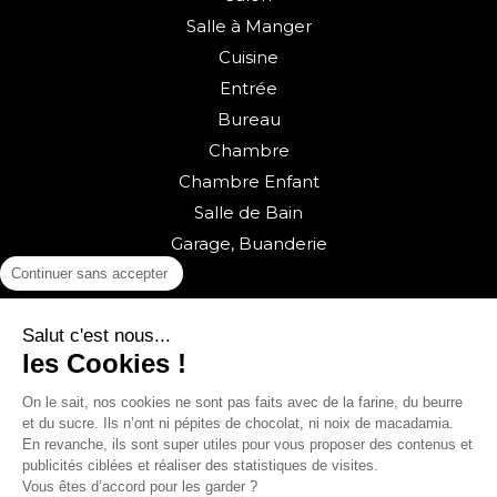
Salle à Manger
Cuisine
Entrée
Bureau
Chambre
Chambre Enfant
Salle de Bain
Garage, Buanderie
Continuer sans accepter
Salut c'est nous...
les Cookies !
On le sait, nos cookies ne sont pas faits avec de la farine, du beurre
et du sucre. Ils n’ont ni pépites de chocolat, ni noix de macadamia.
Retour vers la boutique
En revanche, ils sont super utiles pour vous proposer des contenus et
publicités ciblées et réaliser des statistiques de visites.
© sweeek 2026
Vous êtes d’accord pour les garder ?