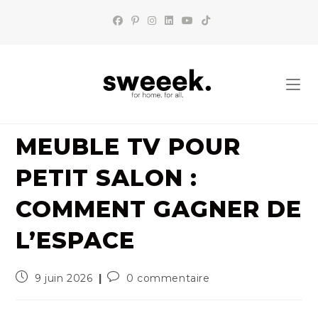
Skip
to
content
MEUBLE TV POUR
PETIT SALON :
COMMENT GAGNER DE
L’ESPACE
Publication
Commentaires
9 juin 2026
0 commentaire
publiée :
de
la
publication :