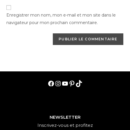
comment
to
de
comment
votre
Enregistrer mon nom, mon e-mail et mon site dans le
site
navigateur pour mon prochain commentaire.
(facultatif)
Facebook
Instagram
YouTube
Pinterest
TikTok
NEWSLETTER
Inscrivez-vous et profitez