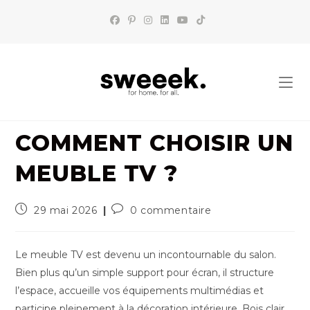
Skip
to
content
COMMENT CHOISIR UN
MEUBLE TV ?
Publication
Commentaires
29 mai 2026
0 commentaire
publiée :
de
la
publication :
Le meuble TV est devenu un incontournable du salon.
Bien plus qu’un simple support pour écran, il structure
l’espace, accueille vos équipements multimédias et
participe pleinement à la décoration intérieure. Bois clair,