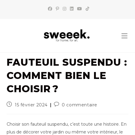
Skip
to
content
FAUTEUIL SUSPENDU :
COMMENT BIEN LE
CHOISIR ?
Publication
Commentaires
15 février 2024
0 commentaire
publiée :
de
la
publication :
Choisir son fauteuil suspendu, c’est toute une histoire. En
plus de décorer votre jardin ou même votre intérieur, le