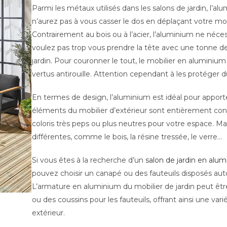
Parmi les métaux utilisés dans les salons de jardin, l’alu
n’aurez pas à vous casser le dos en déplaçant votre mobi
Contrairement au bois ou à l’acier, l’aluminium ne néce
voulez pas trop vous prendre la tête avec une tonne de
jardin. Pour couronner le tout, le mobilier en aluminiu
vertus antirouille. Attention cependant à les protéger du
En termes de design, l’aluminium est idéal pour apport
éléments du mobilier d’extérieur sont entièrement con
coloris très peps ou plus neutres pour votre espace. Ma
différentes, comme le bois, la résine tressée, le verre…
Si vous êtes à la recherche d’un
salon de jardin en alu
pouvez choisir un canapé ou des fauteuils disposés aut
L’armature en aluminium du mobilier de jardin peut êt
ou des coussins pour les fauteuils, offrant ainsi une va
extérieur.