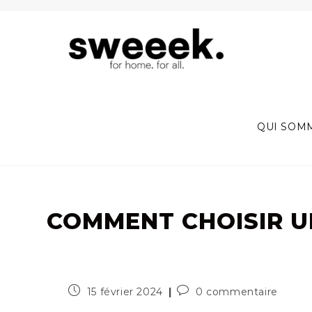
Skip
to
content
QUI SOM
COMMENT CHOISIR U
Publication
Commentaires
15 février 2024
0 commentaire
publiée :
de