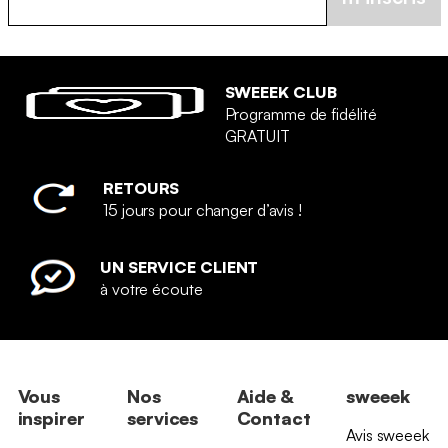
SWEEEK CLUB
Programme de fidélité
GRATUIT
RETOURS
15 jours pour changer d’avis !
UN SERVICE CLIENT
à votre écoute
Vous
Nos
Aide &
sweeek
inspirer
services
Contact
Avis sweeek