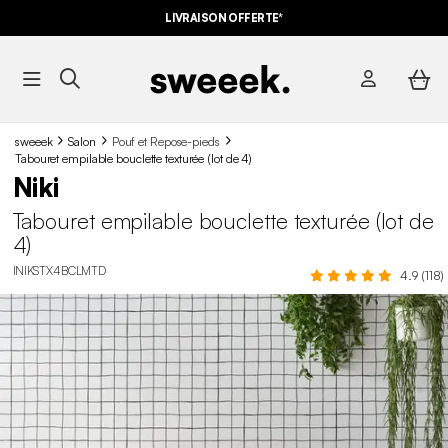
LIVRAISON OFFERTE*
sweeek
Salon
Pouf et Repose-pieds
Tabouret empilable bouclette texturée (lot de 4)
Niki
Tabouret empilable bouclette texturée (lot de
4)
INIKSTX4BCLMTD
4.9 (118)