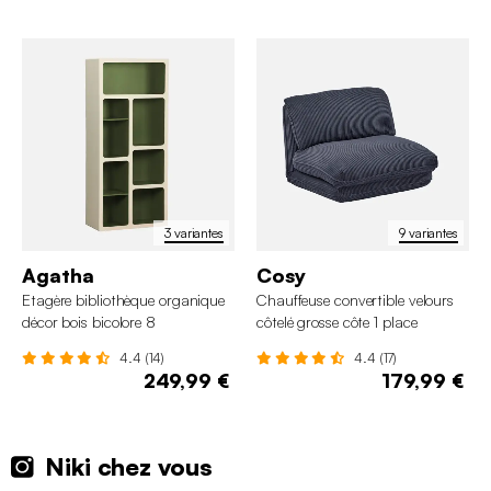
3 variantes
9 variantes
Agatha
Cosy
Etagère bibliothèque organique
Chauffeuse convertible velours
décor bois bicolore 8
côtelé grosse côte 1 place
compartiments
4.4 (14)
4.4 (17)
249,99 €
179,99 €
Niki chez vous