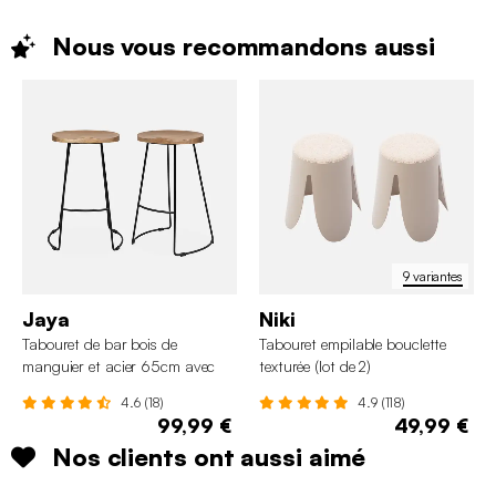
Nous vous recommandons
aussi
9 variantes
Jaya
Niki
Tabouret de bar bois de
Tabouret empilable bouclette
manguier et acier 65cm avec
texturée (lot de 2)
repose pieds (lot de 2)
4.6 (18)
4.9 (118)
99,99 €
49,99 €
Nos clients ont aussi aimé