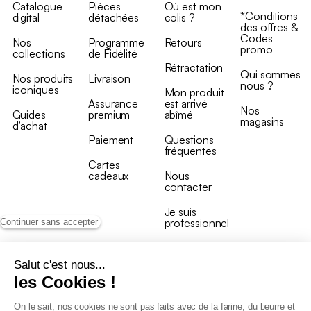
Catalogue
Pièces
Où est mon
*Conditions
digital
détachées
colis ?
des offres &
Codes
Nos
Programme
Retours
promo
collections
de Fidélité
Rétractation
Qui sommes
Nos produits
Livraison
nous ?
iconiques
Mon produit
Assurance
est arrivé
Nos
Guides
premium
abîmé
magasins
d’achat
Paiement
Questions
fréquentes
Cartes
cadeaux
Nous
contacter
Je suis
professionnel
Continuer sans accepter
Salut c'est nous...
les Cookies !
On le sait, nos cookies ne sont pas faits avec de la farine, du beurre et
Conditions générales de vente