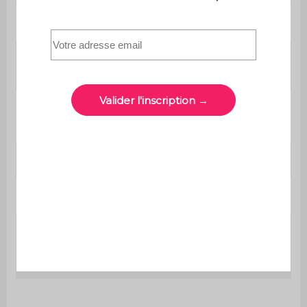
Avec dossier
Non
Matière de la
Métal
structure
L 44 x P 36 x H 65cm
2x Tabouret
(4,6kg)
Assise
L 37,5 x P 27,5cm
Epaisseur assise
2cm
Hauteur entre
l'assise et le
40cm
repose-pieds