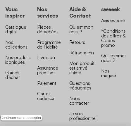
Vous
Nos
Aide &
sweeek
inspirer
services
Contact
Avis sweeek
Catalogue
Pièces
Où est mon
*Conditions
digital
détachées
colis ?
des offres &
Codes
Nos
Programme
Retours
promo
collections
de Fidélité
Rétractation
Qui sommes
Nos produits
Livraison
nous ?
iconiques
Mon produit
Assurance
est arrivé
Nos
Guides
premium
abîmé
magasins
d’achat
Paiement
Questions
fréquentes
Cartes
cadeaux
Nous
contacter
Je suis
professionnel
Continuer sans accepter