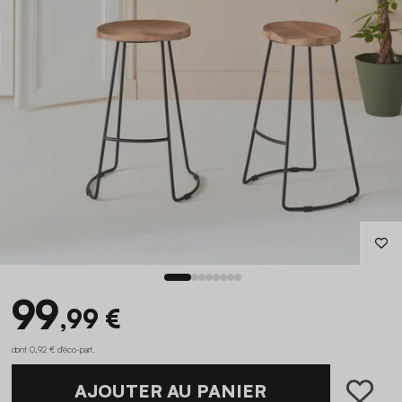
99
,99 €
dont 0,92 € d'éco-part
.
AJOUTER AU PANIER