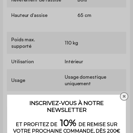
Hauteur d'assise
65 cm
Poids max.
110 kg
supporté
Utilisation
Intérieur
Usage domestique
Usage
uniquement
✖
Garantie
2 ans
Le montage est très
Montage
simple, une notice est
fournie