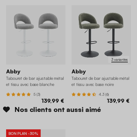
3 variantes
Abby
Abby
Tabouret de bar ajustable métal
Tabouret de bar ajustable métal
et tissu avec base blanche
et tissu avec base noire
65/86,5cm (lot de 2)
65/86,5cm (lot de 2)
5 (3)
4.3 (6)
139,99 €
139,99 €
Nos clients ont aussi aimé
BON PLAN
-30%