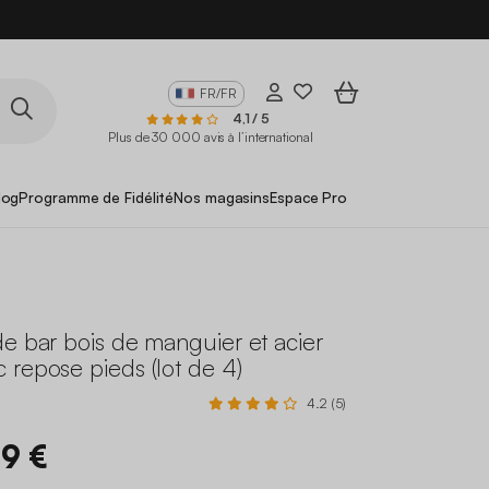
FR/FR
4,1 / 5
Plus de 30 000 avis à l’international
log
Programme de Fidélité
Nos magasins
Espace Pro
e bar bois de manguier et acier
repose pieds (lot de 4)
4.2 (5)
99 €