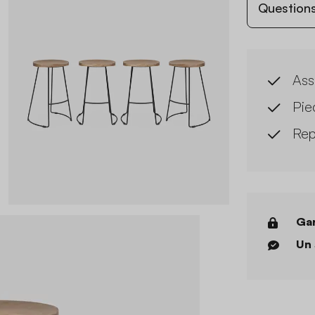
Questions
Ass
Pie
Rep
Gar
Un 