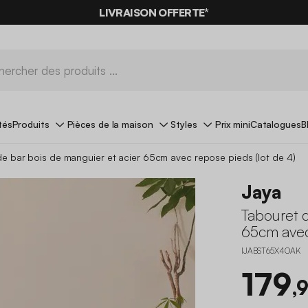
LIVRAISON OFFERTE*
tés
Produits
Pièces de la maison
Styles
Prix mini
Catalogues
B
e bar bois de manguier et acier 65cm avec repose pieds (lot de 4)
Jaya
Tabouret d
65cm avec 
IJABST65X4OAK
179
,