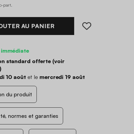
co-part
.
OUTER AU PANIER
 immédiate
on standard offerte (
voir
)
di 10 août
et le
mercredi 19 août
on du produit
ité, normes et garanties