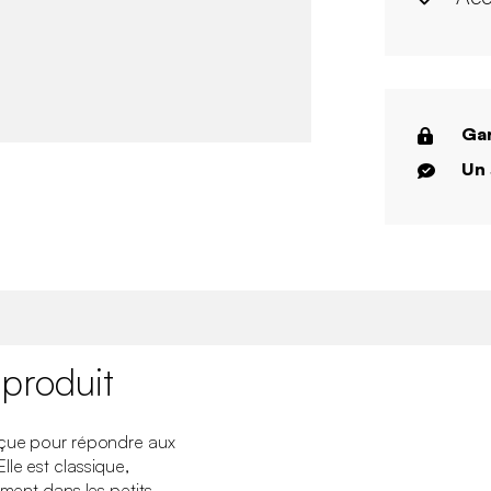
Gar
Un 
 produit
nçue pour répondre aux
le est classique,
ement dans les petits