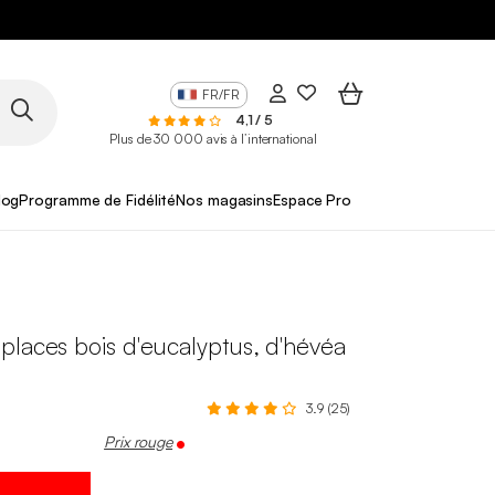
FR/FR
4,1 / 5
Plus de 30 000 avis à l’international
log
Programme de Fidélité
Nos magasins
Espace Pro
places bois d'eucalyptus, d'hévéa
3.9 (25)
Prix rouge