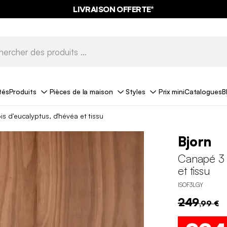
LIVRAISON OFFERTE*
tés
Produits
Pièces de la maison
Styles
Prix mini
Catalogues
B
s d'eucalyptus, d'hévéa et tissu
Bjorn
Canapé 3 
et tissu
ISOF3LGY
249
,99 €