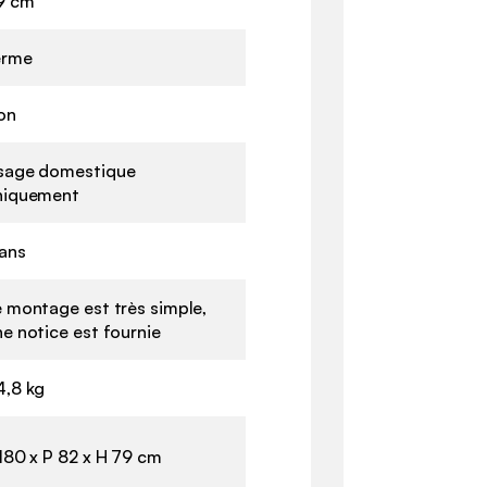
9 cm
erme
on
sage domestique
niquement
 ans
e montage est très simple,
e notice est fournie
4,8 kg
180 x P 82 x H 79 cm