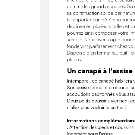
comme les grands espaces. Sa 
sa construction solide par natur
lui apportent un côté chaleureu
déclinée en plusieurs tailles et p
pourrez ainsi composer votre i
semble. Nous avons opté pour des
fonderont parfaitement chez vo
Disponible en format fauteuil 1 
places.
Un canapé à l'assise
Intemporel, ce canapé habillera v
Son assise ferme et profonde, so
accoudoirs capitonnés vous assu
Deux petits coussins viennent c
n’allez plus vouloir le quitter !
Informations complémentaire
. Attention, les pieds et coussin
logement sous l'assise.