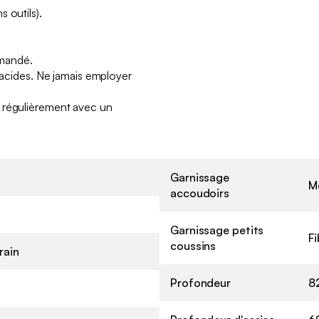
 outils).
mmandé.
s acides. Ne jamais employer
 régulièrement avec un
Garnissage
M
accoudoirs
Garnissage petits
Fi
coussins
ain
Profondeur
8