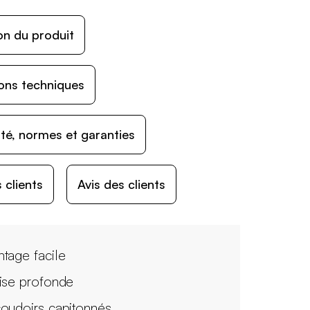
on du produit
ons techniques
ité, normes et garanties
 clients
Avis des clients
tage facile
ise profonde
oudoirs capitonnés