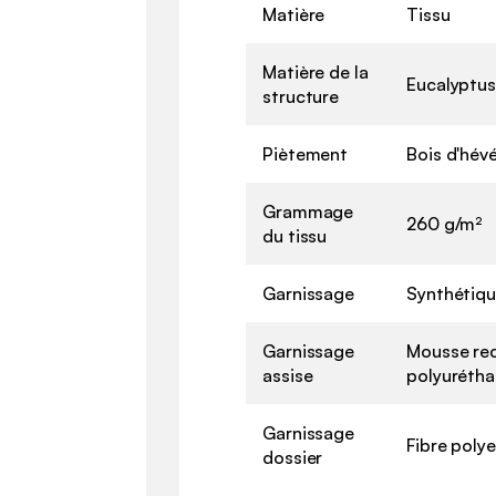
Matière
Tissu
Matière de la
Eucalyptus
structure
Piètement
Bois d'hév
Grammage
260 g/m²
du tissu
Garnissage
Synthétiq
Garnissage
Mousse re
assise
polyurétha
Garnissage
Fibre poly
dossier