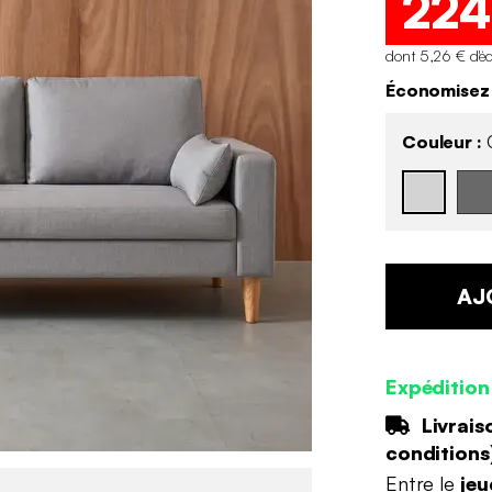
224
dont 5,26 € d'é
Économisez
Couleur :
G
AJ
Expédition
Livrais
conditions
Entre le
jeu