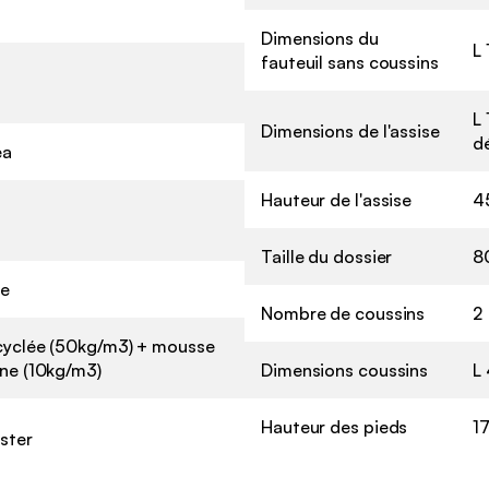
Dimensions du
L 
fauteuil sans coussins
L 
Dimensions de l'assise
d
éa
Hauteur de l'assise
4
Taille du dossier
8
ue
Nombre de coussins
2
cyclée (50kg/m3) + mousse
ne (10kg/m3)
Dimensions coussins
L 
Hauteur des pieds
1
ester