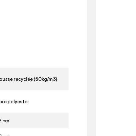
ousse recyclée (50kg/m3)
bre polyester
2 cm