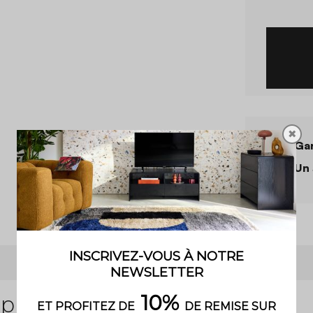
✖
Gar
Un 
 produit