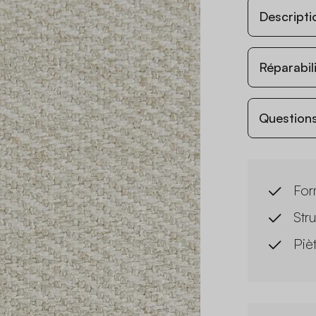
Descripti
Réparabil
Questions
For
Str
Piè