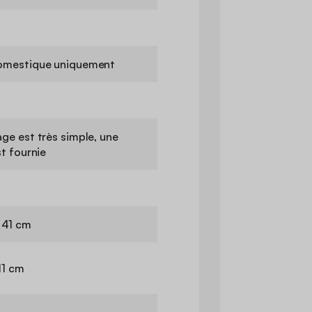
omestique uniquement
ge est très simple, une
st fournie
 41 cm
11 cm