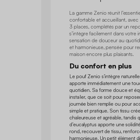
La gamme Zenio réunit l’essentie
confortable et accueillant, ave
3 places, complétés par un rep
s’intègre facilement dans votre i
sensation de douceur au quotidi
et harmonieuse, pensée pour re
maison encore plus plaisants.
Du confort en plus
Le pouf Zenio s’intègre naturell
apporte immédiatement une touc
quotidien. Sa forme douce et équ
installer, que ce soit pour repos
journée bien remplie ou pour accu
simple et pratique. Son tissu cr
chaleureuse et agréable, tandis q
d’eucalyptus apporte une solidit
rond, recouvert de tissu, renforc
harmonieuse. Un petit élément dis