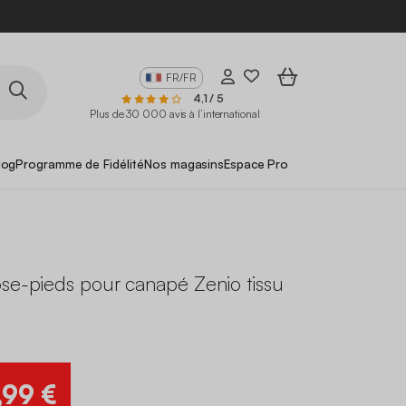
FR/FR
4,1 / 5
Plus de 30 000 avis à l’international
log
Programme de Fidélité
Nos magasins
Espace Pro
ose-pieds pour canapé Zenio tissu
,99 €