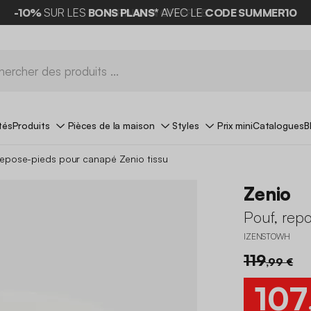
-10%
SUR LES
BONS PLANS*
AVEC LE
CODE SUMMER10
tés
Produits
Pièces de la maison
Styles
Prix mini
Catalogues
B
repose-pieds pour canapé Zenio tissu
Zenio
Pouf, rep
IZENSTOWH
119
,99 €
107