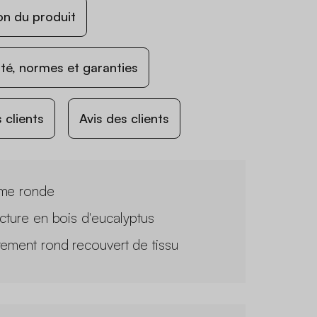
on du produit
ité, normes et garanties
 clients
Avis des clients
me ronde
ucture en bois d'eucalyptus
tement rond recouvert de tissu