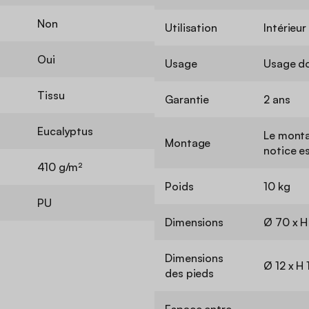
Non
Utilisation
Intérieur
Oui
Usage
Usage d
Tissu
Garantie
2 ans
Eucalyptus
Le monta
Montage
notice e
410 g/m²
Poids
10 kg
PU
Dimensions
Ø 70 x H
Dimensions
Ø 12 x H 
des pieds