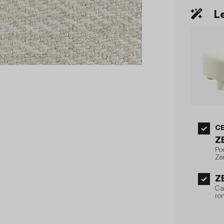
Le
CE
Z
Po
Zen
Z
Can
ro