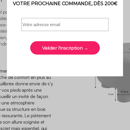
l pour créer un salon
c des canapés d’angle, 2 ou
ose-pieds. Chaque pièce
ntérieur et apporte une vraie
en. Une collection simple
ndre vos moments à la
ement dans votre salon et
he de confort en plus au
ilibrée donne envie de s’y
er vos pieds après une
eillir un invité de façon
ée une atmosphère
ue sa structure en bois
é rassurante. Le piètement
e son allure soignée et
cret mais essentiel, qui