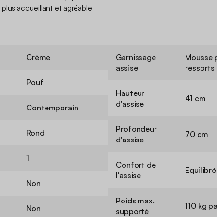
plus accueillant et agréable
Crème
Garnissage
Mousse p
assise
ressorts
Pouf
Hauteur
41 cm
d'assise
Contemporain
Profondeur
Rond
70 cm
d'assise
1
Confort de
Equilibré
l'assise
Non
Poids max.
110 kg p
Non
supporté