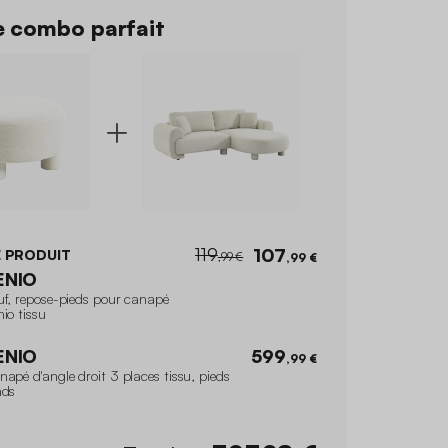
 combo parfait
119
107
 PRODUIT
,99 €
,99 €
ENIO
uf, repose-pieds pour canapé
io tissu
ENIO
599
,99 €
apé d'angle droit 3 places tissu, pieds
nds