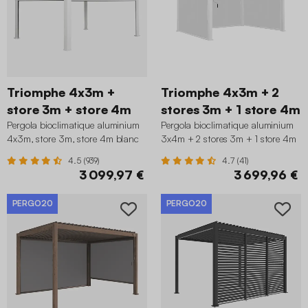
Triomphe 4x3m +
Triomphe 4x3m + 2
store 3m + store 4m
stores 3m + 1 store 4m
Pergola bioclimatique aluminium
Pergola bioclimatique aluminium
4x3m, store 3m, store 4m blanc
3x4m + 2 stores 3m + 1 store 4m
blanc
4.5 (939)
4.7 (41)
3 099,97 €
3 699,96 €
PERGO20
PERGO20