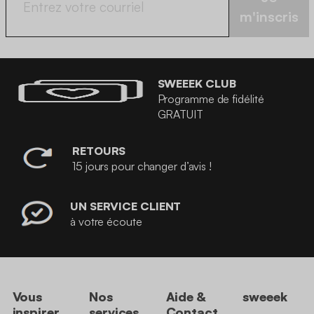
m'inscris
SWEEEK CLUB
Programme de fidélité
GRATUIT
RETOURS
15 jours pour changer d’avis !
UN SERVICE CLIENT
à votre écoute
Vous
Nos
Aide &
sweeek
inspirer
services
Contact