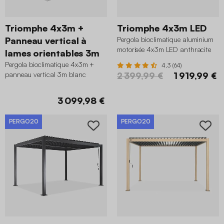
Triomphe 4x3m +
Triomphe 4x3m LED
Panneau vertical à
Pergola bioclimatique aluminium
motorisée 4x3m LED anthracite
lames orientables 3m
Pergola bioclimatique 4x3m +
4.3 (64)
panneau vertical 3m blanc
2 399,99 €
1 919,99 €
3 099,98 €
PERGO20
PERGO20