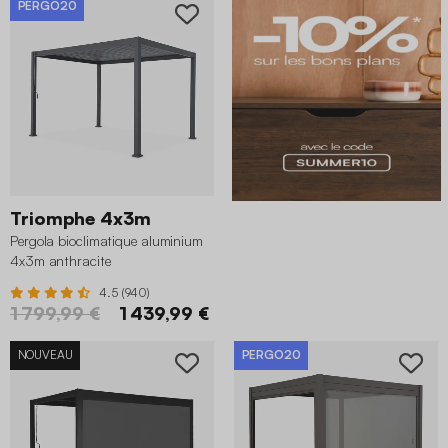
PERGO20
Triomphe 4x3m
Pergola bioclimatique aluminium
4x3m anthracite
4.5 (940)
1 799,99 €
1 439,99 €
NOUVEAU
PERGO20