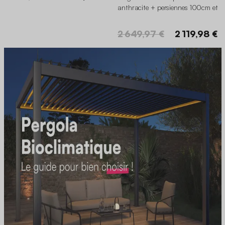
anthracite + persiennes 100cm et
130cm
2 649,97 €
2 119,98 €