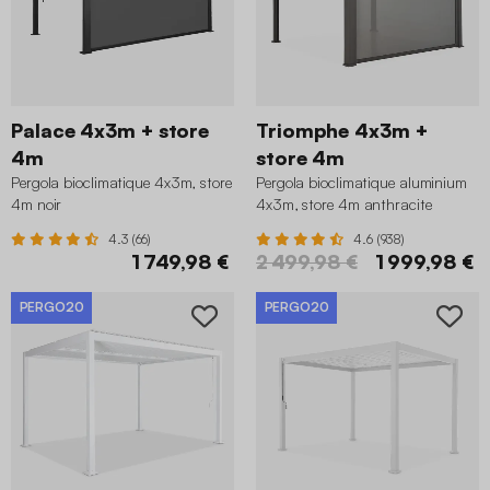
Palace 4x3m + store
Triomphe 4x3m +
4m
store 4m
Pergola bioclimatique 4x3m, store
Pergola bioclimatique aluminium
4m noir
4x3m, store 4m anthracite
4.3 (66)
4.6 (938)
1 749,98 €
2 499,98 €
1 999,98 €
PERGO20
PERGO20