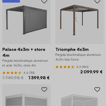
Palace 4x3m + store
Triomphe 4x3m
4m
Pergola bioclimatique aluminium
4x3m bois foncé
Pergola bioclimatique aluminium
et acier 4x3m, store 4m
4.5 (940)
anthracite
2 099,99 €
4.4 (793)
1 749,98 €
1 399,98 €