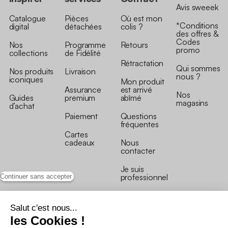
Avis sweeek
Catalogue
Pièces
Où est mon
*Conditions
digital
détachées
colis ?
des offres &
Codes
Nos
Programme
Retours
promo
collections
de Fidélité
Rétractation
Qui sommes
Nos produits
Livraison
nous ?
iconiques
Mon produit
Assurance
est arrivé
Nos
Guides
premium
abîmé
magasins
d’achat
Paiement
Questions
fréquentes
Cartes
cadeaux
Nous
contacter
Je suis
professionnel
Continuer sans accepter
Salut c'est nous...
les Cookies !