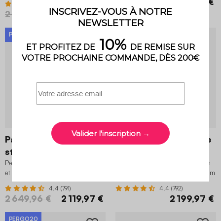
1 249,99 €
4.6 (938)
2 499,98 €
1 999,98 €
PERGO20
PERGO20
Palace 4x3m + 2
Palace 4x3m + 1 store
stores 3m + 1 store 4m
3m + 1 store 4m
Pergola bioclimatique aluminium
Pergola bioclimatique aluminium
et acier 4x3m, 2 stores 3m, 1 store
et acier 4x3m, store 3m, store 4m
4m anthracite
anthracite
4.4 (791)
4.4 (792)
2 649,96 €
2 119,97 €
2 199,97 €
PERGO20