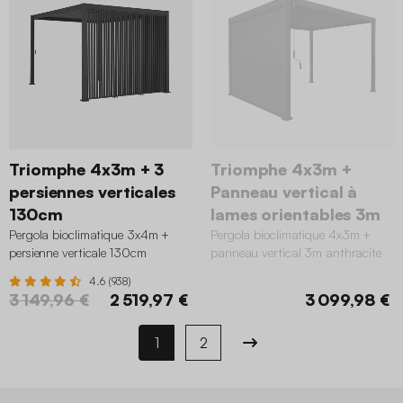
Triomphe 4x3m + 3
Triomphe 4x3m +
persiennes verticales
Panneau vertical à
130cm
lames orientables 3m
Pergola bioclimatique 3x4m +
Pergola bioclimatique 4x3m +
persienne verticale 130cm
panneau vertical 3m anthracite
anthracite
4.6 (938)
3 149,96 €
2 519,97 €
3 099,98 €
1
2