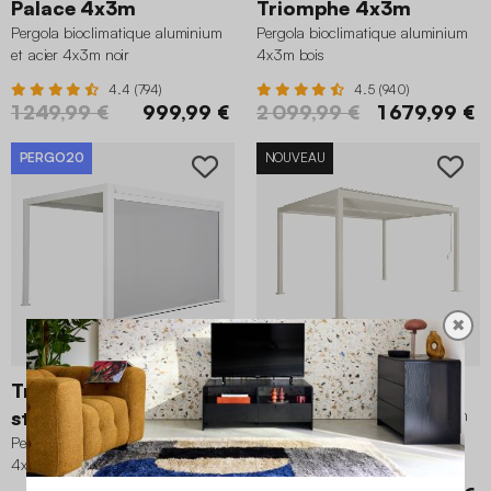
Palace 4x3m
Triomphe 4x3m
Pergola bioclimatique aluminium
Pergola bioclimatique aluminium
et acier 4x3m noir
4x3m bois
4.4 (794)
4.5 (940)
1 249,99 €
999,99 €
2 099,99 €
1 679,99 €
PERGO20
NOUVEAU
✖
Triomphe 4x3m +
Palace 4x3m
store 4m
Pergola bioclimatique aluminium
et acier 4x3m beige
Pergola bioclimatique aluminium
4x3m, store 4m blanc
4.5 (561)