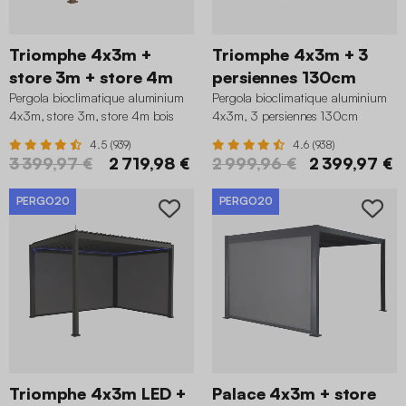
Triomphe 4x3m +
Triomphe 4x3m + 3
store 3m + store 4m
persiennes 130cm
Pergola bioclimatique aluminium
Pergola bioclimatique aluminium
4x3m, store 3m, store 4m bois
4x3m, 3 persiennes 130cm
anthracite
4.5 (939)
4.6 (938)
3 399,97 €
2 719,98 €
2 999,96 €
2 399,97 €
PERGO20
PERGO20
Triomphe 4x3m LED +
Palace 4x3m + store