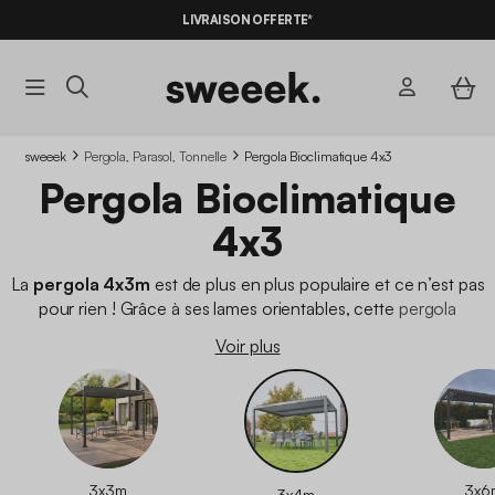
-10%
SUR LES
BONS PLANS*
LIVRAISON OFFERTE*
AVEC LE
CODE SUMMER10
sweeek
Pergola, Parasol, Tonnelle
Pergola Bioclimatique 4x3
Pergola Bioclimatique
4x3
La
pergola 4x3m
est de plus en plus populaire et ce n’est pas
pour rien ! Grâce à ses lames orientables, cette
pergola
bioclimatique
s’adapte à toutes les météos et vous permet de
Voir plus
profiter de votre jardin presque toute l’année
. En plus,
elle est fabriquée avec des
matériaux solides
et parfaitement
adaptée pour une utilisation extérieure
! Alors, vous vous
laissez tenter ?
3x3m
3x6
3x4m