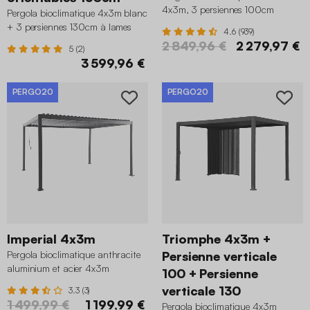
4x3m, 3 persiennes 100cm
Pergola bioclimatique 4x3m blanc
anthracite
+ 3 persiennes 130cm à lames
4.6 (939)
orientables
2 849,96 €
2 279,97 €
5 (2)
3 599,96 €
PERGO20
PERGO20
Imperial 4x3m
Triomphe 4x3m +
Pergola bioclimatique anthracite
Persienne verticale
aluminium et acier 4x3m
100 + Persienne
verticale 130
3.3 (3)
1 499,99 €
1 199,99 €
Pergola bioclimatique 4x3m