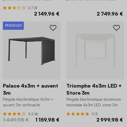
anthracite
anthracite
2.7 (3)
2 149,96 €
2 749,96 €
PERGO20
Palace 4x3m + auvent
Triomphe 4x3m LED +
3m
Store 3m
Pergola bioclimatique 4x3m +
Pergola bioclimatique aluminium
auvent 3m anthracite
motorisée 4x3m LED, store 3m
blanc
4.2 (6)
5 (1)
1 449,98 €
1 159,98 €
2 999,98 €