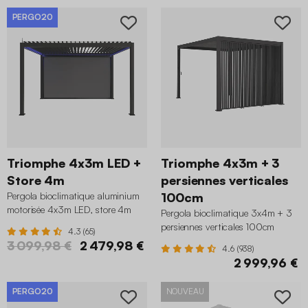
PERGO20
Triomphe 4x3m LED +
Triomphe 4x3m + 3
Store 4m
persiennes verticales
Pergola bioclimatique aluminium
100cm
motorisée 4x3m LED, store 4m
Pergola bioclimatique 3x4m + 3
anthracite
persiennes verticales 100cm
4.3 (65)
anthracite
3 099,98 €
2 479,98 €
4.6 (938)
2 999,96 €
PERGO20
NOUVEAU