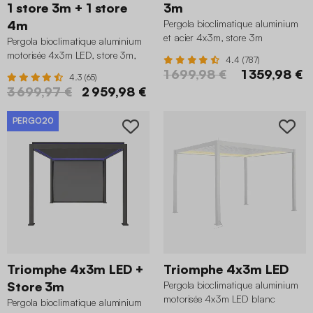
1 store 3m + 1 store
3m
4m
Pergola bioclimatique aluminium
et acier 4x3m, store 3m
Pergola bioclimatique aluminium
anthracite
motorisée 4x3m LED, store 3m,
4.4 (787)
store 4m anthracite
1 699,98 €
1 359,98 €
4.3 (65)
3 699,97 €
2 959,98 €
PERGO20
Triomphe 4x3m LED +
Triomphe 4x3m LED
Store 3m
Pergola bioclimatique aluminium
motorisée 4x3m LED blanc
Pergola bioclimatique aluminium