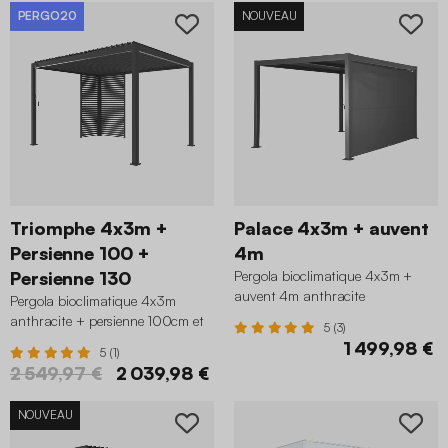
PERGO20
NOUVEAU
Triomphe 4x3m +
Palace 4x3m + auvent
Persienne 100 +
4m
Persienne 130
Pergola bioclimatique 4x3m +
auvent 4m anthracite
Pergola bioclimatique 4x3m
anthracite + persienne 100cm et
5 (3)
130cm
1 499,98 €
5 (1)
2 549,97 €
2 039,98 €
NOUVEAU