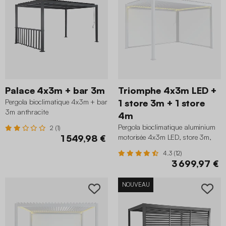
Palace 4x3m + bar 3m
Triomphe 4x3m LED +
Pergola bioclimatique 4x3m + bar
1 store 3m + 1 store
3m anthracite
4m
Pergola bioclimatique aluminium
2 (1)
1 549,98 €
motorisée 4x3m LED, store 3m,
store 4m blanc
4.3 (12)
3 699,97 €
NOUVEAU