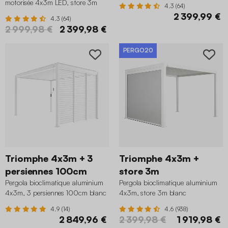
motorisée 4x3m LED, store 3m
4.3 (64)
anthracite
2 399,99 €
4.3 (64)
2 999,98 €
2 399,98 €
PERGO20
Triomphe 4x3m + 3
Triomphe 4x3m +
persiennes 100cm
store 3m
Pergola bioclimatique aluminium
Pergola bioclimatique aluminium
4x3m, 3 persiennes 100cm blanc
4x3m, store 3m blanc
4.9 (14)
4.6 (938)
2 849,96 €
2 399,98 €
1 919,98 €