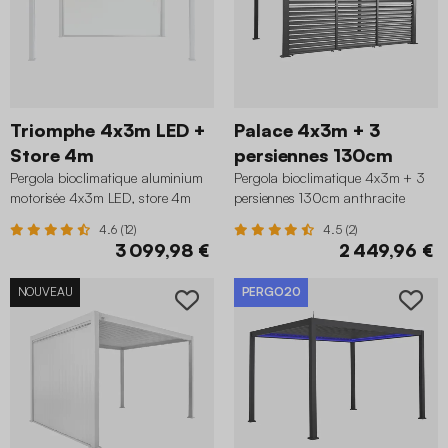
Triomphe 4x3m LED +
Palace 4x3m + 3
Store 4m
persiennes 130cm
Pergola bioclimatique aluminium
Pergola bioclimatique 4x3m + 3
motorisée 4x3m LED, store 4m
persiennes 130cm anthracite
blanc
4.6 (12)
4.5 (2)
3 099,98 €
2 449,96 €
NOUVEAU
PERGO20