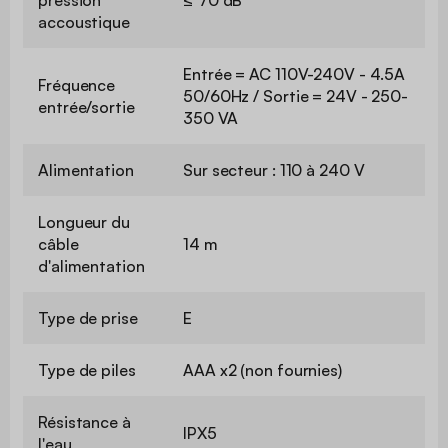
accoustique
Entrée = AC 110V-240V - 4.5A
Fréquence
50/60Hz / Sortie = 24V - 250-
entrée/sortie
350 VA
Alimentation
Sur secteur : 110 à 240 V
Longueur du
câble
14 m
d'alimentation
Type de prise
E
Type de piles
AAA x2 (non fournies)
Résistance à
IPX5
l'eau