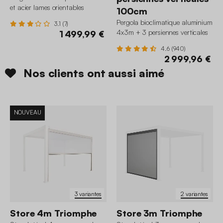
et acier lames orientables
100cm
3,6x3,6m Palace
Pergola bioclimatique aluminium
3.1 (7)
4x3m + 3 persiennes verticales
1 499,99 €
100cm Triomphe
4.6 (940)
2 999,96 €
Nos clients ont aussi aimé
NOUVEAU
3 variantes
2 variantes
Store 4m Triomphe
Store 3m Triomphe