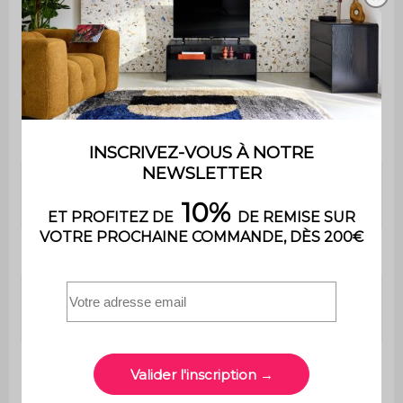
aluminium
Dimensions
L 294 x P 17 x H 3 cm
lames
Orientation
0 à 90 degrés
des lames
Nombre de
25
lames
Matière
Aluminium
Matière de la
Aluminium
structure
Matière des
Acier galvanisé
lames