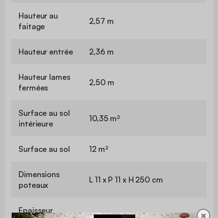
Hauteur au
2,57 m
faitage
Hauteur entrée
2,36 m
Hauteur lames
2,50 m
fermées
Surface au sol
10,35 m²
intérieure
Surface au sol
12 m²
Dimensions
L 11 x P 11 x H 250 cm
poteaux
Epaisseur
1,4 / 1,5 mm
✖