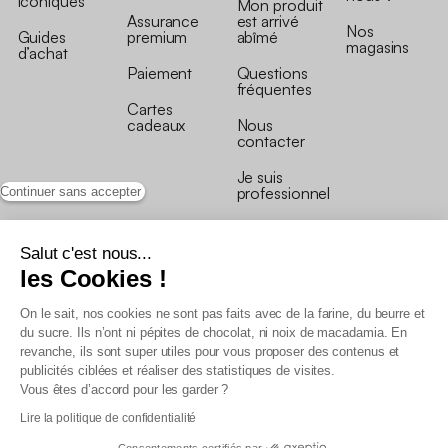
iconiques
Mon produit
Assurance
est arrivé
Nos
Guides
premium
abîmé
magasins
d’achat
Paiement
Questions
fréquentes
Cartes
cadeaux
Nous
contacter
Je suis
professionnel
Continuer sans accepter
Salut c'est nous...
les Cookies !
On le sait, nos cookies ne sont pas faits avec de la farine, du beurre et
Conditions générales de vente
du sucre. Ils n’ont ni pépites de chocolat, ni noix de macadamia. En
Conditions générales du programme de fidélité
revanche, ils sont super utiles pour vous proposer des contenus et
Charte de données personnelles
publicités ciblées et réaliser des statistiques de visites.
Conditions générales de vente Pro
Vous êtes d’accord pour les garder ?
Déclaration d’accessibilité
Lire la politique de confidentialité
Consentements certifiés par