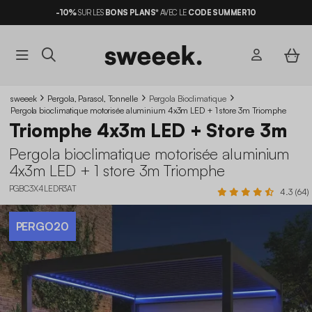
-10%
SUR LES
BONS PLANS*
AVEC LE
CODE SUMMER10
sweeek
Pergola, Parasol, Tonnelle
Pergola Bioclimatique
Pergola bioclimatique motorisée aluminium 4x3m LED + 1 store 3m Triomphe
Triomphe 4x3m LED + Store 3m
Pergola bioclimatique motorisée aluminium
4x3m LED + 1 store 3m Triomphe
PGBC3X4LEDR3AT
4.3 (64)
PERGO20