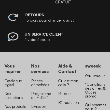
GRATUIT
RETOURS
15 jours pour changer d’avis !
UN SERVICE CLIENT
à votre écoute
Vous
Nos
Aide &
sweeek
inspirer
services
Contact
Avis sweeek
Catalogue
Pièces
Où est mon
*Conditions
digital
détachées
colis ?
des offres &
Codes
Nos
Programme
Retours
promo
collections
de Fidélité
Rétractation
Qui sommes
Nos produits
Livraison
nous ?