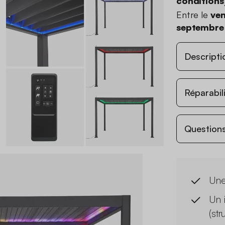
conditions
Entre le
ven
septembre
Descripti
Réparabil
Questions
Une
Un 
(st