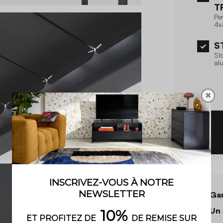
T
Pe
4x
S
Sto
al
✖
Gar
Un 