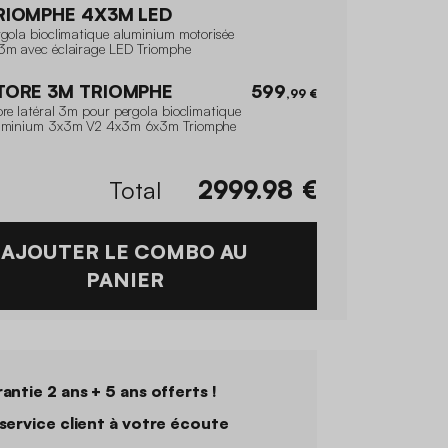
RIOMPHE 4X3M LED
rgola bioclimatique aluminium motorisée
3m avec éclairage LED Triomphe
TORE 3M TRIOMPHE
599
,99 €
re latéral 3m pour pergola bioclimatique
uminium 3x3m V2 4x3m 6x3m Triomphe
Total
2999.98
€
AJOUTER LE COMBO AU
PANIER
antie 2 ans + 5 ans offerts !
service client à votre écoute