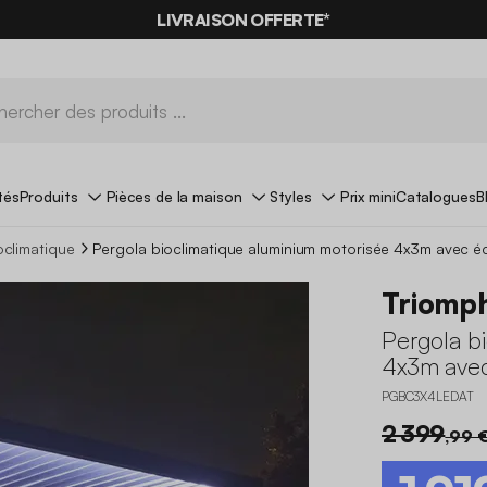
-10%
SUR LES
BONS PLANS*
LIVRAISON OFFERTE*
AVEC LE
CODE SUMMER10
tés
Produits
Pièces de la maison
Styles
Prix mini
Catalogues
B
oclimatique
Pergola bioclimatique aluminium motorisée 4x3m avec é
Triomp
Pergola b
4x3m avec
PGBC3X4LEDAT
2 399
,99 