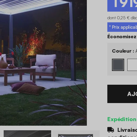
1 91
dont 0,25 € d'é
* Prix applica
Économisez
Couleur :
A
AJ
Expédition
Livrais