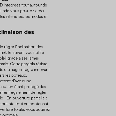
D intégrées tout autour de
mmande vous pourrez créer
les intensités, les modes et
clinaison des
régler l'inclinaison des
rmé, le auvent vous offre
oleil grâce à ses lames
male. Cette pergola résiste
 de drainage intégré innovant
ers les poteaux.
ettent d’avoir une
r tout en étant protégé des
mettent également de régler
il. En ouverture partielle :
portante tout en contenant
uverture totale, vous pourrez
on optimale.