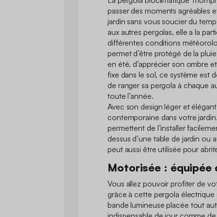
La pergola bioclimatique Triomp
passer des moments agréables et
jardin sans vous soucier du temps
aux autres pergolas, elle a la part
différentes conditions météorolo
permet d’être protégé de la pluie 
en été, d’apprécier son ombre et 
fixe dans le sol, ce système est
de ranger sa pergola à chaque a
toute l’année.
Avec son design léger et élégant
contemporaine dans votre jardin
permettent de l’installer facileme
dessus d’une table de jardin ou a
peut aussi être utilisée pour abrit
Motorisée : équipée
Vous allez pouvoir profiter de vot
grâce à cette pergola électrique 
bande lumineuse placée tout auto
indispensable de jour comme de 