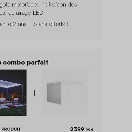
gola motorisée: inclinaison des
es, éclairage LED
antie 2 ans + 5 ans offerts !
 combo parfait
2 399
 PRODUIT
,99 €