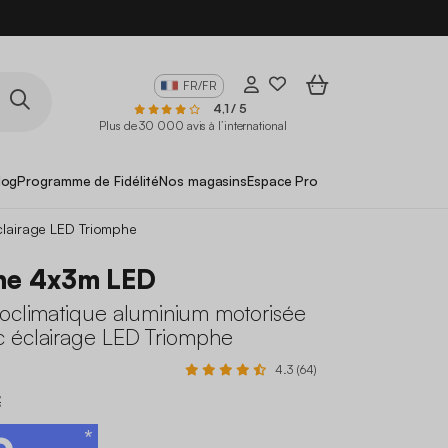
FR/FR
4,1 / 5
Plus de 30 000 avis à l’international
log
Programme de Fidélité
Nos magasins
Espace Pro
clairage LED Triomphe
he 4x3m LED
ioclimatique aluminium motorisée
 éclairage LED Triomphe
4.3 (64)
€
*