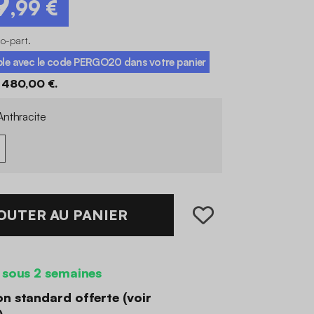
9
,99 €
co-part
.
ble avec le code
PERGO20
dans votre panier
 480,00 €.
nthracite
OUTER AU PANIER
 sous 2 semaines
on standard offerte (
voir