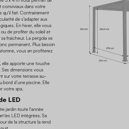
he 3 x 4 m vous permet de
 conviviaux dans votre
 qu’il fait. Contrairement
icularité de s’adapter aux
giques. En hiver, elle vous
ou de profiter du soleil et
sa fraicheur. La pergola se
 donc permanent. Plus besoin
utomne, vous en profiterez
, elle apporte une touche
. Ses dimensions vous
nt sur votre terrasse au-
u bord d’une piscine. Elle
er votre spa.
 de LED
re jardin toute l'année
et les LED intégrées. Sa
ur de la structure la rend
nuit.