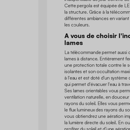
Cette pergola est équipée de LE
la structure. Grâce à la téléco
différentes ambiances en variant 
les couleurs.
A vous de choisir l'in
lames
La télécommande permet aussi de 
lames à distance. Entièrement fe
une protection totale contre le s
isolantes et son occultation maxi
à l'eau et est doté d'un système
qui permet d'évacuer l'eau à trav
Ses lames orientables vous perm
ventilation naturelle, en douceu
rayons du soleil. Elles vous per
le flux lumineux des rayons du sole
vous obtiendrez une aération im
la lumière directe du soleil. En o
profiter du soleil et d’une aérati