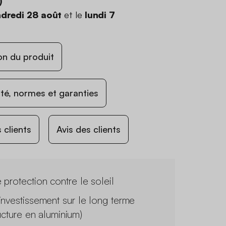
)
dredi 28 août
et le
lundi 7
on du produit
ité, normes et garanties
 clients
Avis des clients
 protection contre le soleil
investissement sur le long terme
ructure en aluminium)