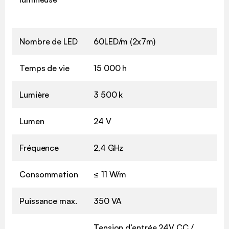
Nombre de LED
60LED/m (2x7m)
Temps de vie
15 000 h
Lumière
3 500 k
Lumen
24 V
Fréquence
2,4 GHz
Consommation
≤ 11 W/m
Puissance max.
350 VA
Tension d’entrée 24V CC /