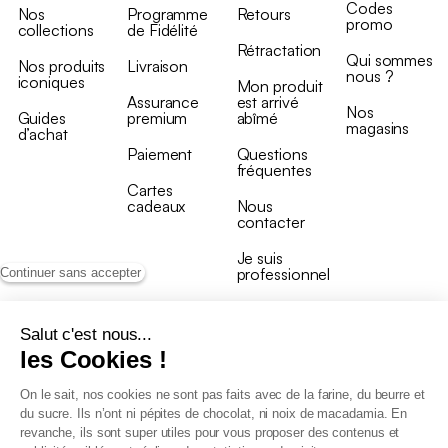
Codes
Nos
Programme
Retours
promo
collections
de Fidélité
Rétractation
Qui sommes
Nos produits
Livraison
nous ?
iconiques
Mon produit
Assurance
est arrivé
Nos
Guides
premium
abîmé
magasins
d’achat
Paiement
Questions
fréquentes
Cartes
cadeaux
Nous
contacter
Je suis
professionnel
Continuer sans accepter
Salut c'est nous...
les Cookies !
On le sait, nos cookies ne sont pas faits avec de la farine, du beurre et
Conditions générales de vente
du sucre. Ils n’ont ni pépites de chocolat, ni noix de macadamia. En
Conditions générales du programme de fidélité
revanche, ils sont super utiles pour vous proposer des contenus et
Charte de données personnelles