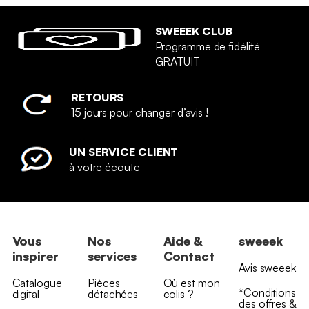
SWEEEK CLUB
Programme de fidélité
GRATUIT
RETOURS
15 jours pour changer d’avis !
UN SERVICE CLIENT
à votre écoute
Vous
Nos
Aide &
sweeek
inspirer
services
Contact
Avis sweeek
Catalogue
Pièces
Où est mon
*Conditions
digital
détachées
colis ?
des offres &