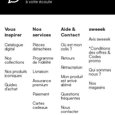
à votre écoute
Vous
Nos
Aide &
sweeek
inspirer
services
Contact
Avis sweeek
Catalogue
Pièces
Où est mon
*Conditions
digital
détachées
colis ?
des offres &
Codes
Nos
Programme
Retours
promo
collections
de Fidélité
Rétractation
Qui sommes
Nos produits
Livraison
nous ?
iconiques
Mon produit
Assurance
est arrivé
Nos
Guides
premium
abîmé
magasins
d’achat
Paiement
Questions
fréquentes
Cartes
cadeaux
Nous
contacter