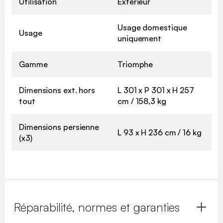
Utilisation
Extérieur
Usage domestique
Usage
uniquement
Gamme
Triomphe
Dimensions ext. hors
L 301 x P 301 x H 257
tout
cm / 158,3 kg
Dimensions persienne
L 93 x H 236 cm / 16 kg
(x3)
Réparabilité, normes et garanties