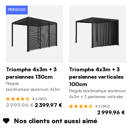
PERGO20
Triomphe 4x3m + 3
Triomphe 4x3m + 3
persiennes 130cm
persiennes verticales
Pergola
100cm
bioclimatique aluminium 4x3m
Pergola bioclimatique aluminium
+ 3 persiennes 130cm Triomphe
4x3m + 3 persiennes verticales
4.6 (940)
100cm Triomphe
2 999,96 €
2 399,97 €
4.6 (940)
2 999,96 €
Nos clients ont aussi aimé