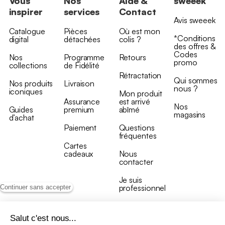
Vous
Nos
Aide &
sweeek
inspirer
services
Contact
Avis sweeek
Catalogue
Pièces
Où est mon
*Conditions
digital
détachées
colis ?
des offres &
Codes
Nos
Programme
Retours
promo
collections
de Fidélité
Rétractation
Qui sommes
Nos produits
Livraison
nous ?
iconiques
Mon produit
Assurance
est arrivé
Nos
Guides
premium
abîmé
magasins
d’achat
Paiement
Questions
fréquentes
Cartes
cadeaux
Nous
contacter
Je suis
professionnel
Continuer sans accepter
Salut c'est nous...