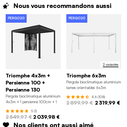
Nous vous recommandons
aussi
PERGO20
PERGO20
2 variantes
Triomphe 4x3m +
Triomphe 6x3m
Persienne 100 +
Pergola bioclimatique aluminium
lames orientables 6x3m
Persienne 130
Triomphe
Pergola bioclimatique aluminium
4.6 (108)
4x3m + 1 persienne 100cm + 1
2 899,99 €
2 319,99 €
persienne 130cm Triomphe
5 (1)
2 549,97 €
2 039,98 €
Nos clients ont aussi aimé