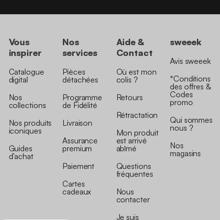
Vous
Nos
Aide &
sweeek
inspirer
services
Contact
Avis sweeek
Catalogue
Pièces
Où est mon
*Conditions
digital
détachées
colis ?
des offres &
Codes
Nos
Programme
Retours
promo
collections
de Fidélité
Rétractation
Qui sommes
Nos produits
Livraison
nous ?
iconiques
Mon produit
Assurance
est arrivé
Nos
Guides
premium
abîmé
magasins
d’achat
Paiement
Questions
fréquentes
Cartes
cadeaux
Nous
contacter
Je suis