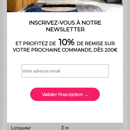
Type
Bioclimatique
Motorisé
Non
Forme
Rectangulaire
Couleur
Anthracite
RAL
7024
Garantie
2 ans
Taille
3x4 m
Superficie
12 m²
Longueur
3 m