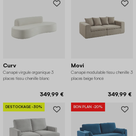
Curv
Movi
Canapé virgule organique 3
Canapé modulable tissu chenille 3
places tissu chenille blanc
places beige foncé
349,99 €
349,99 €
DESTOCKAGE
-30%
BON PLAN
-20%