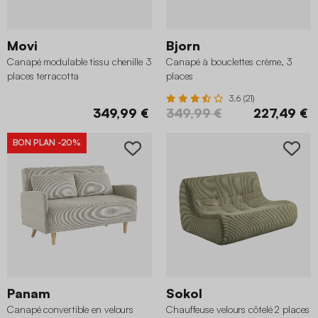
Movi
Bjorn
Canapé modulable tissu chenille 3
Canapé à bouclettes crème, 3
places terracotta
places
3.6 (21)
349,99 €
349,99 €
227,49 €
BON PLAN
-20%
Panam
Sokol
Canapé convertible en velours
Chauffeuse velours côtelé 2 places