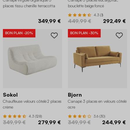
places tissu chenille terracotta
bouclette beige foncé
4.3 (3)
349,99 €
449,99 €
292,49 €
BON PLAN
-20%
BON PLAN
-30%
Sokol
Bjorn
Chauffeuse velours côtelé 2 places
Canapé 3 places en velours côtelé
crème
ocre
4.3 (128)
3.6 (30)
349,99 €
279,99 €
349,99 €
244,99 €