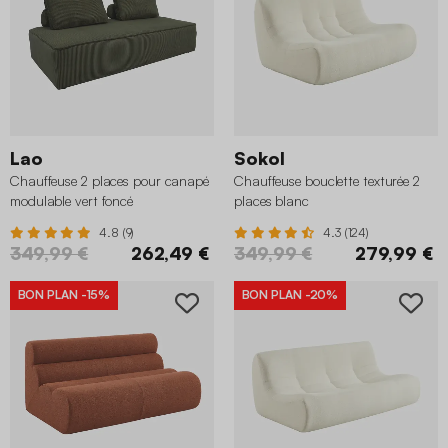
Lao
Sokol
Chauffeuse 2 places pour canapé
Chauffeuse bouclette texturée 2
modulable vert foncé
places blanc
4.8 (9)
4.3 (124)
349,99 €
262,49 €
349,99 €
279,99 €
BON PLAN
-15%
BON PLAN
-20%