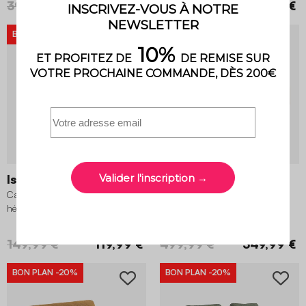
399,99 €
319,99 €
399,99 €
319,99 €
BON PLAN
-20%
BON PLAN
-30%
Isak
Wave
Canapé 2 places tissu bouclette,
Canapé virgule organique 3
hévéa noyer clair
places en tissu bouclette
4.9 (26)
149,99 €
119,99 €
499,99 €
349,99 €
BON PLAN
-20%
BON PLAN
-20%