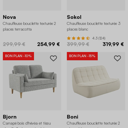
Nova
Sokol
Chauffeuse bouclette texturée 2
Chauffeuse bouclette texturée 3
places terracotta
places blanc
4.3 (124)
299,99 €
254,99 €
399,99 €
319,99 €
BON PLAN
-10%
BON PLAN
-15%
Bjorn
Boni
Canapé bois d'hévéa et tissu
Chauffeuse bouclette texturée 2