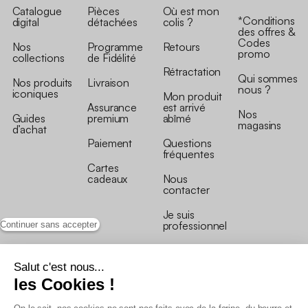
Catalogue
Pièces
Où est mon
*Conditions
digital
détachées
colis ?
des offres &
Codes
Nos
Programme
Retours
promo
collections
de Fidélité
Rétractation
Qui sommes
Nos produits
Livraison
nous ?
iconiques
Mon produit
Assurance
est arrivé
Nos
Guides
premium
abîmé
magasins
d’achat
Paiement
Questions
fréquentes
Cartes
cadeaux
Nous
contacter
Je suis
professionnel
Continuer sans accepter
Salut c'est nous...
les Cookies !