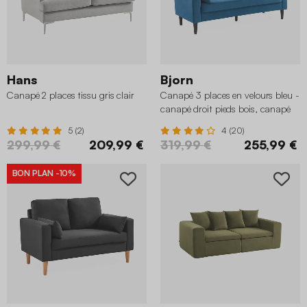
Hans
Bjorn
Canapé 2 places tissu gris clair
Canapé 3 places en velours bleu -
canapé droit pieds bois, canapé
scandinave
5 (2)
4 (20)
299,99 €
209,99 €
319,99 €
255,99 €
BON PLAN
-10%