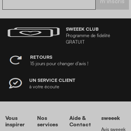
m'inscris
SWEEEK CLUB
Programme de fidélité
GRATUIT
RETOURS
15 jours pour changer d’avis !
UN SERVICE CLIENT
à votre écoute
Vous
Nos
Aide &
sweeek
inspirer
services
Contact
Avis sweeek