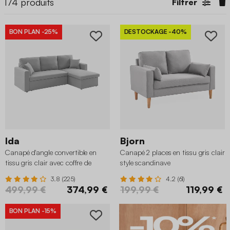
174
produits
Filtrer
BON PLAN
-25%
DESTOCKAGE
-40%
Ida
Bjorn
Canapé d'angle convertible en
Canapé 2 places en tissu gris clair
tissu gris clair avec coffre de
style scandinave
rangement
3.8 (225)
4.2 (61)
499,99 €
374,99 €
199,99 €
119,99 €
BON PLAN
-15%