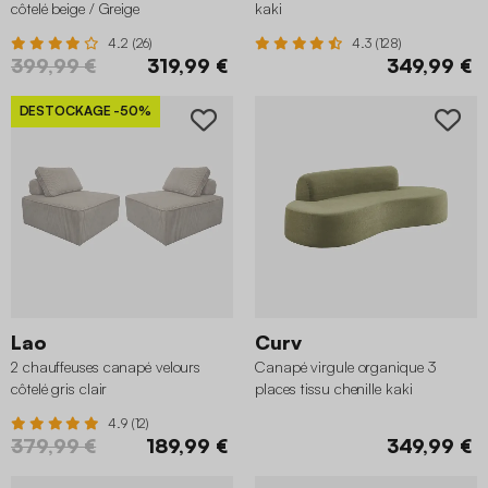
côtelé beige / Greige
kaki
4.2 (26)
4.3 (128)
399,99 €
319,99 €
349,99 €
DESTOCKAGE
-50%
Lao
Curv
2 chauffeuses canapé velours
Canapé virgule organique 3
côtelé gris clair
places tissu chenille kaki
4.9 (12)
379,99 €
189,99 €
349,99 €