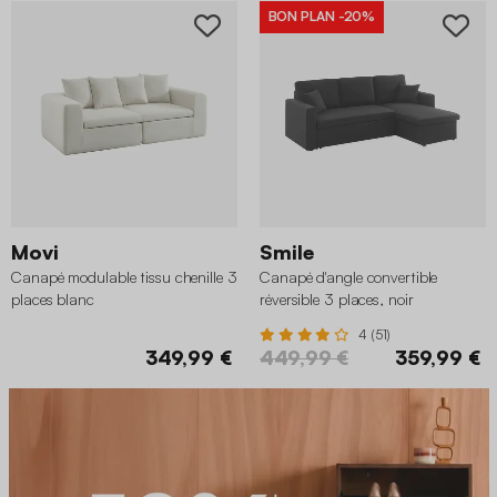
BON PLAN
-20%
Movi
Smile
Canapé modulable tissu chenille 3
Canapé d'angle convertible
places blanc
réversible 3 places, noir
4 (51)
349,99 €
449,99 €
359,99 €