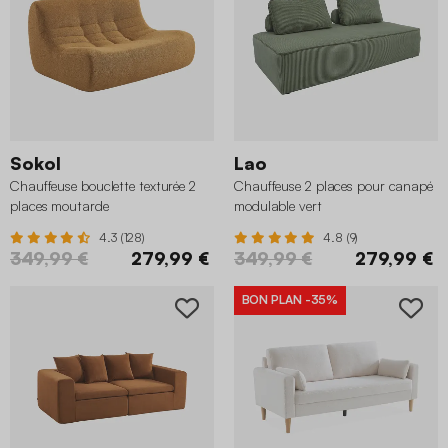
Sokol
Lao
Chauffeuse bouclette texturée 2
Chauffeuse 2 places pour canapé
places moutarde
modulable vert
4.3 (128)
4.8 (9)
349,99 €
279,99 €
349,99 €
279,99 €
BON PLAN
-35%