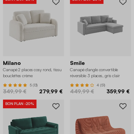
Milano
Smile
Canapé 2 places cosy rond, tissu
Canapé d'angle convertible
bouclettes crème
réversible 3 places, gris clair
5 (13)
4 (51)
349,99 €
279,99 €
449,99 €
359,99 €
BON PLAN
-20%