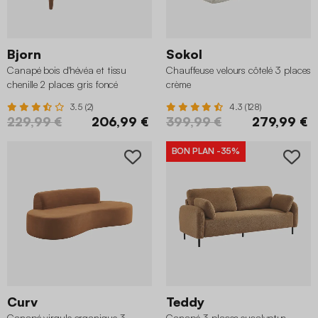
Bjorn
Sokol
Canapé bois d'hévéa et tissu
Chauffeuse velours côtelé 3 places
chenille 2 places gris foncé
crème
3.5 (2)
4.3 (128)
229,99 €
206,99 €
399,99 €
279,99 €
BON PLAN
-35%
Curv
Teddy
Canapé virgule organique 3
Canapé 3 places eucalyptus,