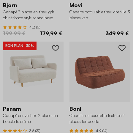
Bjorn
Movi
Canapé 2 places en tissu gris
Canapé modulable tissu chenille 3
chiné foncé style scandinave
places vert
4.2 (61)
199,99 €
179,99 €
349,99 €
BON PLAN
-30%
Panam
Boni
Canapé convertible 2 places en
Chauffeuse bouclette texturée 2
bouclette crème
places terracotta
3.6 (37)
4.9 (14)