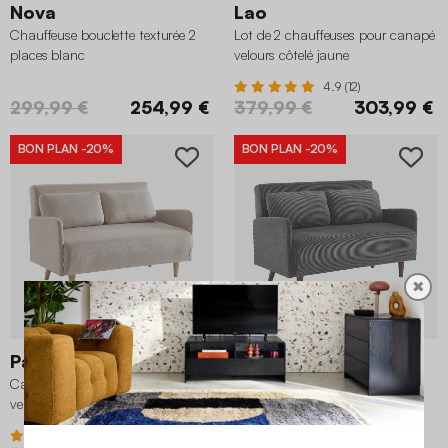
Nova
Lao
Chauffeuse bouclette texturée 2
Lot de 2 chauffeuses pour canapé
places blanc
velours côtelé jaune
4.9 (12)
299,99 €
254,99 €
379,99 €
303,99 €
BON PLAN
-20%
BON PLAN
-20%
✖
Panam
Panam
Canapé convertible 2 places
Canapé convertible en velours
velours côtelé beige
côtelé gris foncé
3.7 (15)
4.2 (26)