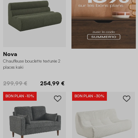
Nova
Chauffeuse bouclette texturée 2
places kaki
299,99 €
254,99 €
BON PLAN
-10%
BON PLAN
-30%