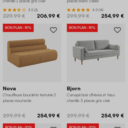
chenille 2 places gris clair
places blanc cassé
3.5 (2)
4.9 (14)
229,99 €
206,99 €
299,99 €
254,99 €
BON PLAN
-15%
BON PLAN
-15%
Nova
Bjorn
Chauffeuse bouclette texturée 2
Canapé bois d'hévéa et tissu
places moutarde
chenille 3 places gris clair
299,99 €
254,99 €
299,99 €
254,99 €
BON PLAN
-20%
BON PLAN
-20%