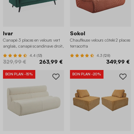
Ivar
Sokol
Canapé 3 places en velours vert
Chauffeuse velours côtelé 2 places
anglais, canapé scandinave droit,
terracotta
pieds bois
4.4 (53)
4.3 (128)
329,99 €
263,99 €
349,99 €
BON PLAN
-15%
BON PLAN
-20%