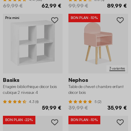
69,99 €
62,99 €
99,99 €
89,99 €
Prix mini
BON PLAN
-10%
3 variantes
Basiks
Nephos
Etagère bibliothèque décor bois
Table de chevet chambre enfant
cubique 2 niveaux 4
décor bois
compartiments
4.3 (6)
5 (2)
59,99 €
39,99 €
35,99 €
BON PLAN
-22%
BON PLAN
-10%