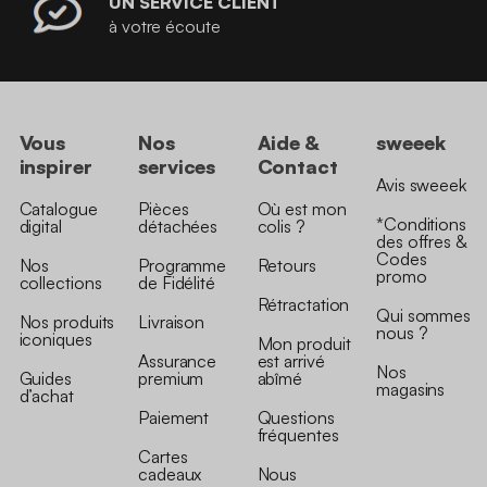
UN SERVICE CLIENT
à votre écoute
Vous
Nos
Aide &
sweeek
inspirer
services
Contact
Avis sweeek
Catalogue
Pièces
Où est mon
*Conditions
digital
détachées
colis ?
des offres &
Codes
Nos
Programme
Retours
promo
collections
de Fidélité
Rétractation
Qui sommes
Nos produits
Livraison
nous ?
iconiques
Mon produit
Assurance
est arrivé
Nos
Guides
premium
abîmé
magasins
d’achat
Paiement
Questions
fréquentes
Cartes
cadeaux
Nous