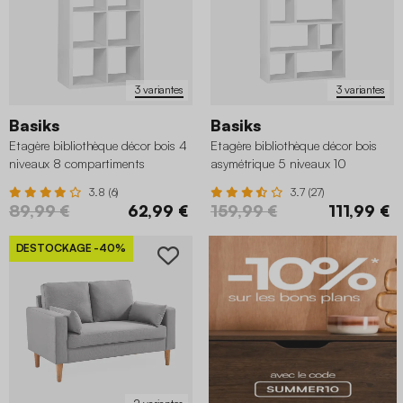
3 variantes
3 variantes
Basiks
Basiks
Etagère bibliothèque décor bois 4
Etagère bibliothèque décor bois
niveaux 8 compartiments
asymétrique 5 niveaux 10
compartiments
3.8 (6)
3.7 (27)
89,99 €
62,99 €
159,99 €
111,99 €
DESTOCKAGE
-40%