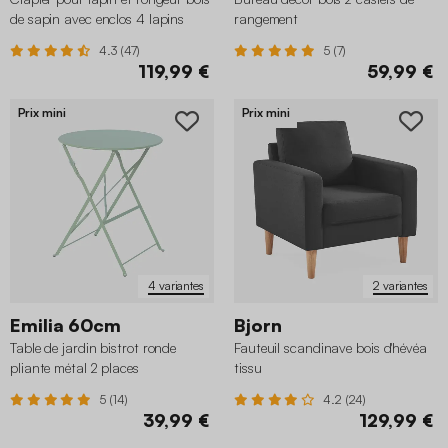
de sapin avec enclos 4 lapins
rangement
4.3 (47)
5 (7)
119,99 €
59,99 €
Prix mini
Prix mini
4 variantes
2 variantes
Emilia 60cm
Bjorn
Table de jardin bistrot ronde
Fauteuil scandinave bois d'hévéa
pliante métal 2 places
tissu
5 (14)
4.2 (24)
39,99 €
129,99 €