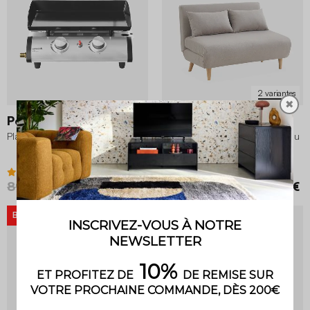
2 variantes
✖
Porthos 2 brûleurs
Guesta
Plancha gaz 2 brûleurs inox 5kW
Canapé convertible 2 places tissu
4.1 (14)
3.7 (20)
89,99 €
69,99 €
299,99 €
269,99 €
BON PLAN
-11%
Prix mini