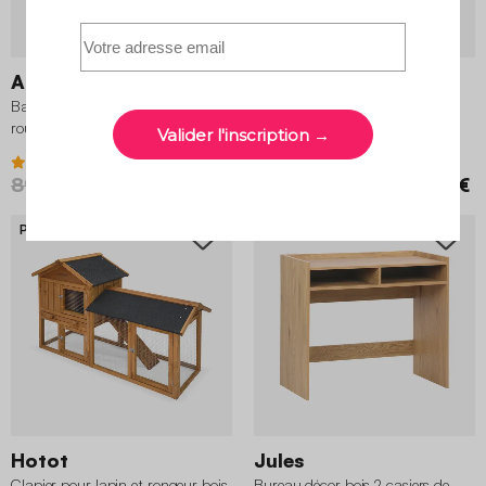
Aramis
Hedvig Ø80cm
Barbecue gaz 2 brûleurs avec
Ensemble table à manger ronde
roues, tablettes et thermomètre
scandinave pieds bois 2 chaises
4.2 (38)
5 (5)
89,99 €
79,99 €
99,99 €
Prix mini
Prix mini
Hotot
Jules
Clapier pour lapin et rongeur bois
Bureau décor bois 2 casiers de