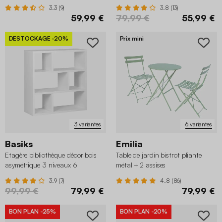
3.3 (9)
3.8 (13)
59,99 €
79,99 €
55,99 €
DESTOCKAGE
-20%
Prix mini
3 variantes
6 variantes
Basiks
Emilia
Etagère bibliothèque décor bois
Table de jardin bistrot pliante
asymétrique 3 niveaux 6
métal + 2 assises
compartiments
3.9 (7)
4.8 (86)
99,99 €
79,99 €
79,99 €
BON PLAN
-25%
BON PLAN
-20%