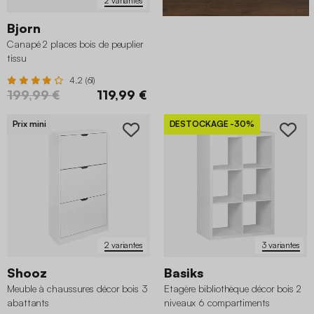
2 variantes
Bjorn
Canapé 2 places bois de peuplier
tissu
4.2 (61)
199,99 €
119,99 €
Prix mini
DESTOCKAGE
-30%
2 variantes
3 variantes
Shooz
Basiks
Meuble à chaussures décor bois 3
Etagère bibliothèque décor bois 2
abattants
niveaux 6 compartiments