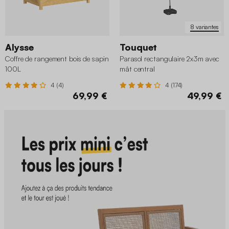
8 variantes
Alysse
Touquet
Coffre de rangement bois de sapin
Parasol rectangulaire 2x3m avec
100L
mât central
4 (4)
4 (174)
69,99 €
49,99 €