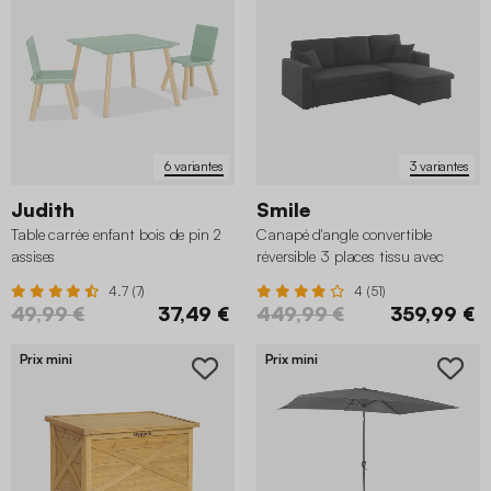
6 variantes
3 variantes
Judith
Smile
Table carrée enfant bois de pin 2
Canapé d'angle convertible
assises
réversible 3 places tissu avec
coffre
4.7 (7)
4 (51)
49,99 €
37,49 €
449,99 €
359,99 €
Prix mini
Prix mini