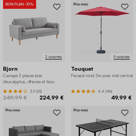
BON PLAN
-10%
Prix mini
2 variantes
9 variantes
Bjorn
Touquet
Canapé 3 places bois
Parasol rond 3m avec mât central
d'eucalyptus, d'hévéa et tissu
3.9 (25)
4.4 (146)
249,99 €
224,99 €
49,99 €
Prix mini
Prix mini