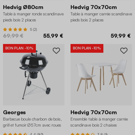
Hedvig Ø80cm
Hedvig 70x70cm
Table à manger ronde scandinave
Table à manger carrée scandinave
pieds bois 2 places
pieds bois 2 places
5 (2)
69,99 €
55,99 €
59,99 €
BON PLAN
-10%
BON PLAN
-10%
Georges
Hedvig 70x70cm
Barbecue boule charbon de bois,
Ensemble table à manger carrée
grill et fumoir Ø57cm avec roues
scandinave bois 2 chaises
4.4 (163)
3.8 (5)