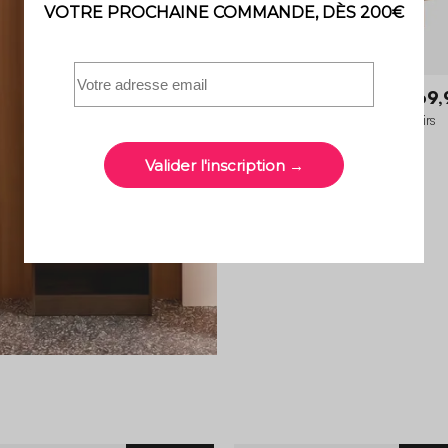
Ayana
69,
Table de chevet décor bois 2 tiroirs