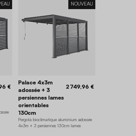
VEAU
NOUVEAU
Palace 4x3m
96 €
2 749,96 €
adossée + 3
persiennes lames
orientables
ossée
130cm
Pergola bioclimatique aluminium adossée
4x3m + 3 persiennes 130cm lames
orientables Palace