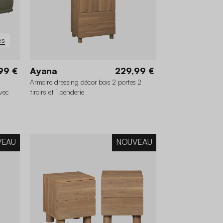
es
99 €
Ayana
229,99 €
Armoire dressing décor bois 2 portes 2
avec
tiroirs et 1 penderie
VEAU
NOUVEAU