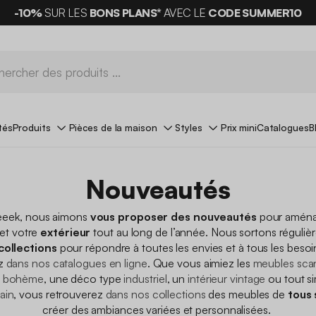
-10%
SUR LES
BONS PLANS*
AVEC LE
CODE SUMMER10
tés
Produits
Pièces de la maison
Styles
Prix mini
Catalogues
B
Nouveautés
eek, nous aimons
vous proposer des nouveautés
pour aména
et votre
extérieur
tout au long de l’année. Nous sortons réguli
collections
pour répondre à toutes les envies et à tous les beso
ez
dans nos catalogues en ligne
. Que vous aimiez les
meubles sca
e
bohème
, une déco type
industriel
, un
intérieur vintage
ou tout s
ain
, vous retrouverez
dans nos collections
des meubles de
tous 
créer des ambiances variées et personnalisées.