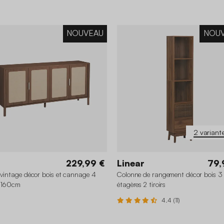
NOUVEAU
NOU
2 variant
229,99 €
Linear
79,
 vintage décor bois et cannage 4
Colonne de rangement décor bois 3
s 160cm
étagères 2 tiroirs
4.4 (11)