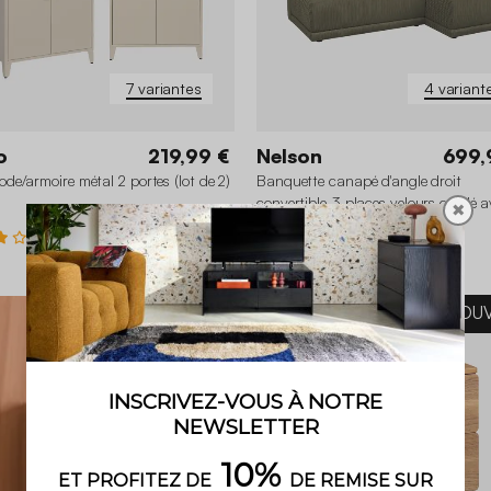
7 variantes
4 variant
o
219,99 €
Nelson
699,
e/armoire métal 2 portes (lot de 2)
Banquette canapé d'angle droit
convertible 3 places velours côtelé 
✖
coffre
3 (1)
NOU
+2