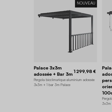
NOUVEAU
Palace 3x3m
Pal
1 299,98 €
adossée + Bar 3m
ados
Pergola bioclimatique aluminium adossée
pers
3x3m + 1 bar 3m Palace
orie
100
Pergol
3x3m 
orient