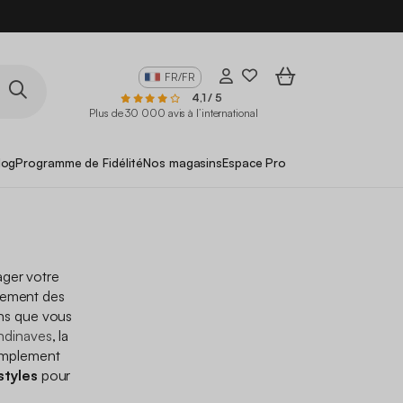
FR/FR
4,1 / 5
Plus de 30 000 avis à l’international
log
Programme de Fidélité
Nos magasins
Espace Pro
ger votre
èrement des
ins que vous
ndinaves
, la
implement
styles
pour