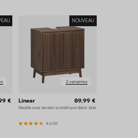
VEAU
NOUVEAU
es
2 variantes
99 €
Linear
89,99 €
Meuble sous lavabo scandinave décor bois
4.6 (12)