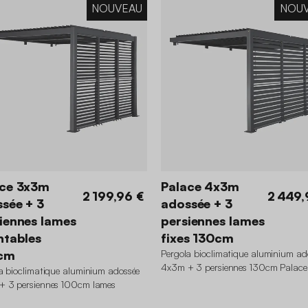
NOUVEAU
NOU
ace 3x3m
Palace 4x3m
2 199,96 €
2 449,
sée + 3
adossée + 3
iennes lames
persiennes lames
ntables
fixes 130cm
cm
Pergola bioclimatique aluminium ad
4x3m + 3 persiennes 130cm Palace
a bioclimatique aluminium adossée
+ 3 persiennes 100cm lames
ables Palace