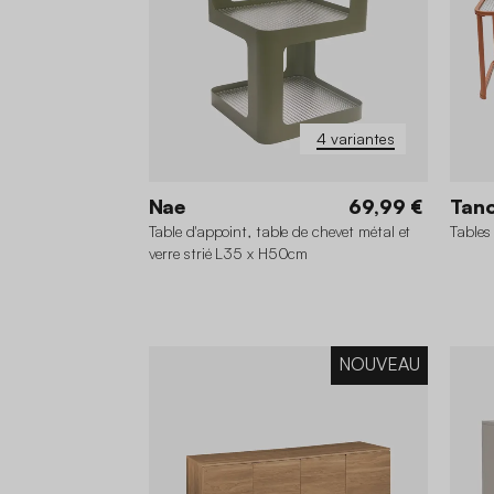
4 variantes
Nae
69,99 €
Tan
Table d'appoint, table de chevet métal et
Tables
verre strié L35 x H50cm
NOUVEAU