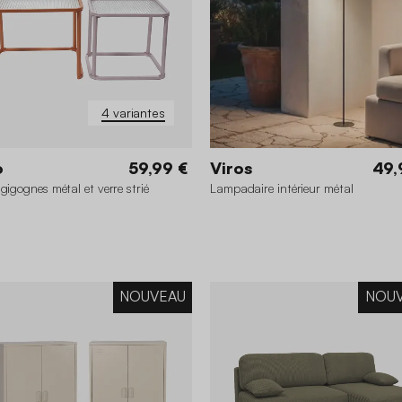
4 variantes
o
59,99 €
Viros
49,
 gigognes métal et verre strié
Lampadaire intérieur métal
NOUVEAU
NOU