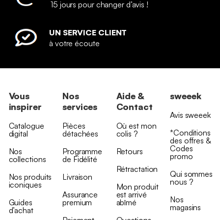
15 jours pour changer d’avis !
UN SERVICE CLIENT
à votre écoute
Vous
Nos
Aide &
sweeek
inspirer
services
Contact
Avis sweeek
Catalogue
Pièces
Où est mon
*Conditions
digital
détachées
colis ?
des offres &
Codes
Nos
Programme
Retours
promo
collections
de Fidélité
Rétractation
Qui sommes
Nos produits
Livraison
nous ?
iconiques
Mon produit
Assurance
est arrivé
Nos
Guides
premium
abîmé
magasins
d’achat
Paiement
Questions