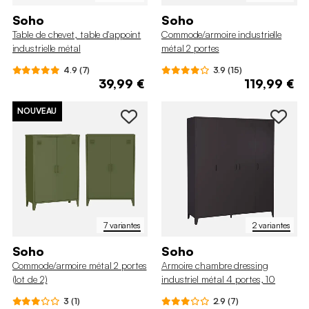
Soho
Soho
Table de chevet, table d'appoint
Commode/armoire industrielle
industrielle métal
métal 2 portes
4.9 (7)
3.9 (15)
39,99 €
119,99 €
NOUVEAU
7 variantes
2 variantes
Soho
Soho
Commode/armoire métal 2 portes
Armoire chambre dressing
(lot de 2)
industriel métal 4 portes, 10
étagères, 1 penderie
3 (1)
2.9 (7)