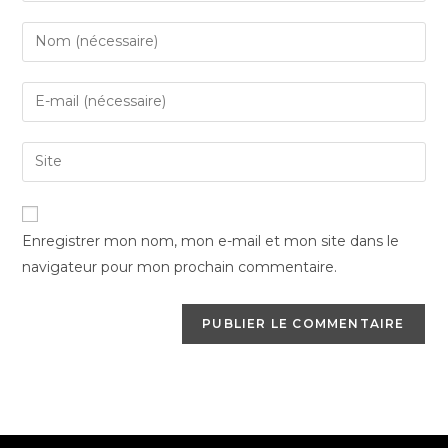
Enter
your
name
Enter
or
your
username
email
Saisir
to
address
l’URL
comment
to
de
comment
votre
Enregistrer mon nom, mon e-mail et mon site dans le
site
navigateur pour mon prochain commentaire.
(facultatif)