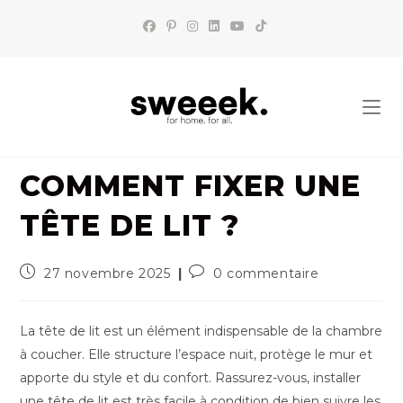
Skip
to
content
COMMENT FIXER UNE
TÊTE DE LIT ?
Publication
Commentaires
27 novembre 2025
0 commentaire
publiée :
de
la
publication :
La tête de lit est un élément indispensable de la chambre
à coucher. Elle structure l’espace nuit, protège le mur et
apporte du style et du confort. Rassurez-vous, installer
une tête de lit est très facile à condition de bien suivre les