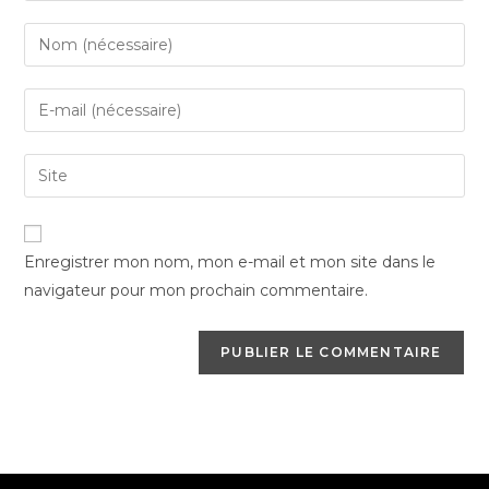
Enter
your
name
Enter
or
your
username
email
Saisir
to
address
l’URL
comment
to
de
comment
votre
Enregistrer mon nom, mon e-mail et mon site dans le
site
navigateur pour mon prochain commentaire.
(facultatif)