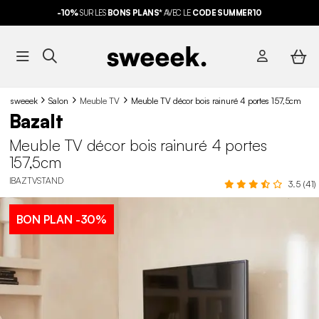
-10%
SUR LES
BONS PLANS*
AVEC LE
CODE SUMMER10
sweeek
Salon
Meuble TV
Meuble TV décor bois rainuré 4 portes 157,5cm
Bazalt
Meuble TV décor bois rainuré 4 portes
157,5cm
IBAZTVSTAND
3.5 (41)
BON PLAN
-30%