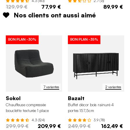
4.3 (183)
2.7 (13)
129,99 €
77,99 €
89,99 €
Nos clients ont aussi aimé
BON PLAN
-30%
BON PLAN
-35%
7 variantes
2 variantes
Sokol
Bazalt
Chauffeuse compressée
Buffet décor bois rainuré 4
bouclette texturée 1 place
portes 157,5cm
4.3 (124)
3.9 (78)
299,99 €
209,99 €
249,99 €
162,49 €