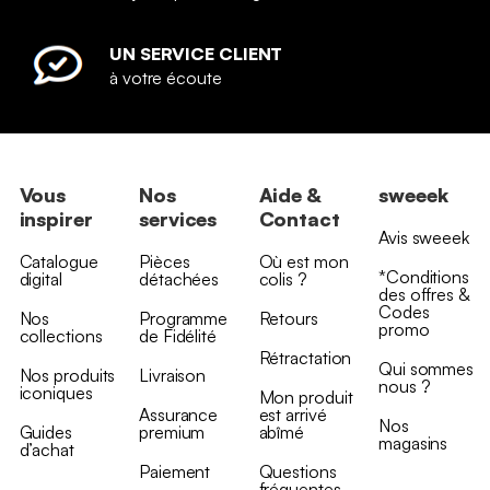
UN SERVICE CLIENT
à votre écoute
Vous
Nos
Aide &
sweeek
inspirer
services
Contact
Avis sweeek
Catalogue
Pièces
Où est mon
*Conditions
digital
détachées
colis ?
des offres &
Codes
Nos
Programme
Retours
promo
collections
de Fidélité
Rétractation
Qui sommes
Nos produits
Livraison
nous ?
iconiques
Mon produit
Assurance
est arrivé
Nos
Guides
premium
abîmé
magasins
d’achat
Paiement
Questions
fréquentes