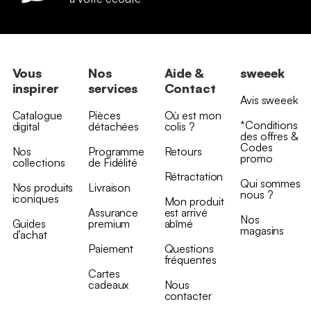
Vous
Nos
Aide &
sweeek
inspirer
services
Contact
Avis sweeek
Catalogue
Pièces
Où est mon
*Conditions
digital
détachées
colis ?
des offres &
Codes
Nos
Programme
Retours
promo
collections
de Fidélité
Rétractation
Qui sommes
Nos produits
Livraison
nous ?
iconiques
Mon produit
Assurance
est arrivé
Nos
Guides
premium
abîmé
magasins
d’achat
Paiement
Questions
fréquentes
Cartes
cadeaux
Nous
contacter