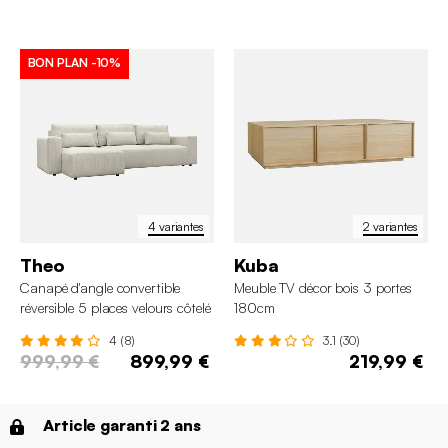
BON PLAN
-10%
4 variantes
2 variantes
Theo
Kuba
Canapé d'angle convertible
Meuble TV décor bois 3 portes
réversible 5 places velours côtelé
180cm
avec coffre
4 (8)
3.1 (30)
999,99 €
899,99 €
219,99 €
Article garanti 2 ans