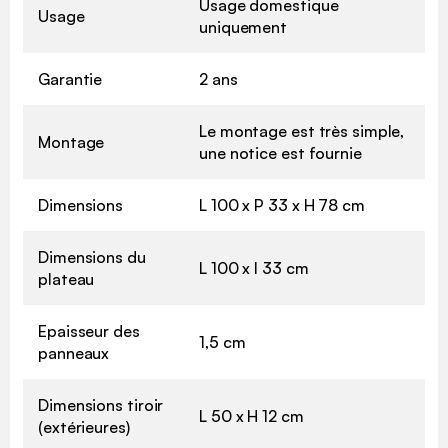
Usage domestique
Usage
uniquement
Garantie
2 ans
Le montage est très simple,
Montage
une notice est fournie
Dimensions
L 100 x P 33 x H 78 cm
Dimensions du
L 100 x l 33 cm
plateau
Epaisseur des
1,5 cm
panneaux
Dimensions tiroir
L 50 x H 12 cm
(extérieures)