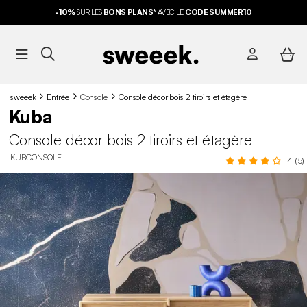
-10%
SUR LES
BONS PLANS*
AVEC LE
CODE SUMMER10
sweeek
Entrée
Console
Console décor bois 2 tiroirs et étagère
Kuba
Console décor bois 2 tiroirs et étagère
IKUBCONSOLE
4 (5)